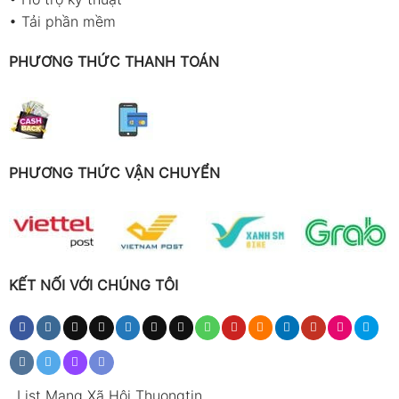
•
Tải phần mềm
PHƯƠNG THỨC THANH TOÁN
PHƯƠNG THỨC VẬN CHUYỂN
KẾT NỐI VỚI CHÚNG TÔI
.
List Mạng Xã Hội Thuongtin