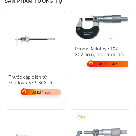
SẢN PHẨM TƯƠNG TỰ
Panme Mitutoyo 102-
302 đo ngoài cơ khí dải
đo 25-50mm
Đã bán 307
Thước cặp điện tử
Mitutoyo 573-606-20
Đã bán 265