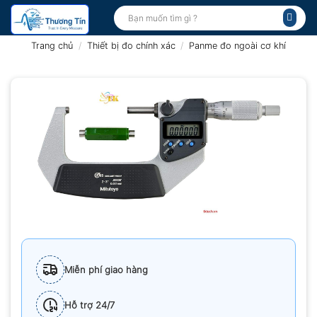
Bỏ
Tìm
kiếm:
qua
nội
Trang chủ
/
Thiết bị đo chính xác
/
Panme đo ngoài cơ khí
dung
Miễn phí giao hàng
Hỗ trợ 24/7