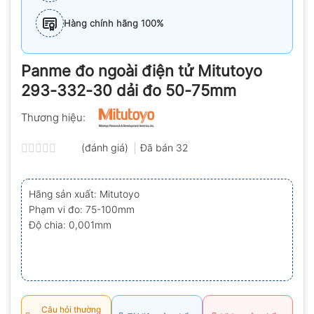
Hàng chính hãng 100%
Panme đo ngoài điện tử Mitutoyo
293-332-30 dải đo 50-75mm
Thương hiệu:
(đánh giá)
Đã bán
32
Được
xếp
hạng
Hãng sản xuất: Mitutoyo
0.0
Phạm vi đo: 75-100mm
5
sao
Độ chia: 0,001mm
Câu hỏi thường