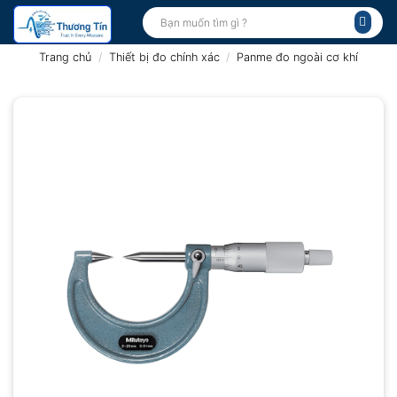
Bỏ
Tìm
kiếm:
qua
nội
Trang chủ
/
Thiết bị đo chính xác
/
Panme đo ngoài cơ khí
dung