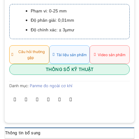
xếp
hạng
Phạm vi: 0-25 mm
0.0
5
Độ phân giải: 0,01mm
sao
Độ chính xác: ± 3µmư
Câu hỏi thường
Tài liệu sản phẩm
Video sản phẩm
gặp
THÔNG SỐ KỸ THUẬT
Danh mục:
Panme đo ngoài cơ khí
Thông tin bổ sung