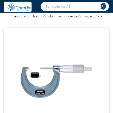
Bỏ
Tìm
kiếm:
qua
nội
Trang chủ
/
Thiết bị đo chính xác
/
Panme đo ngoài cơ khí
dung