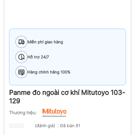
Miễn phí giao hàng
Hỗ trợ 24/7
Hàng chính hãng 100%
Panme đo ngoài cơ khí Mitutoyo 103-
129
Thương hiệu:
(đánh giá)
Đã bán
91
Được