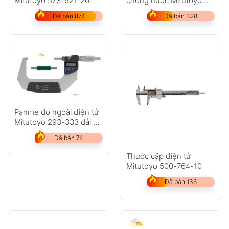
Mitutoyo 573-621-20
chống nước Mitutoyo
500-753-20
Đã bán 874
Đã bán 328
Panme đo ngoài điện tử
Mitutoyo 293-333 dải đo
75-100mm
Đã bán 74
Thước cặp điện tử
Mitutoyo 500-764-10
Đã bán 136