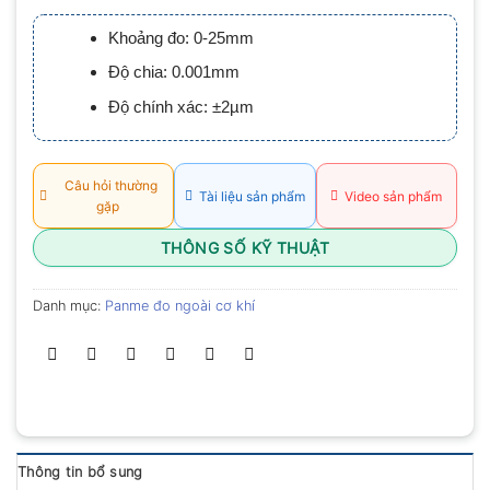
xếp
hạng
Khoảng đo: 0-25mm
0.0
5
Độ chia: 0.001mm
sao
Độ chính xác: ±2µm
Câu hỏi thường
Tài liệu sản phẩm
Video sản phẩm
gặp
THÔNG SỐ KỸ THUẬT
Danh mục:
Panme đo ngoài cơ khí
Thông tin bổ sung