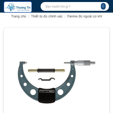
Bỏ
Tìm
kiếm:
qua
nội
Trang chủ
/
Thiết bị đo chính xác
/
Panme đo ngoài cơ khí
dung