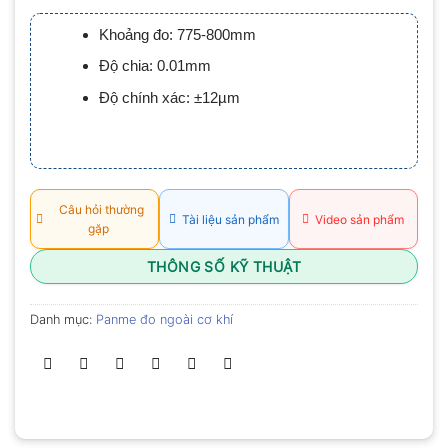
xếp
hạng
Khoảng đo: 775-800mm
0.0
5
Độ chia: 0.01mm
sao
Độ chính xác: ±12µm
Câu hỏi thường
Tài liệu sản phẩm
Video sản phẩm
gặp
THÔNG SỐ KỸ THUẬT
Danh mục:
Panme đo ngoài cơ khí