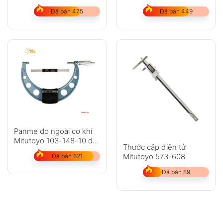
25-50mm
Đã bán 475
Đã bán 449
Panme đo ngoài cơ khí
Mitutoyo 103-148-10 dải
Thước cặp điện tử
đo: 275-300mm
Mitutoyo 573-608
Đã bán 621
Đã bán 89