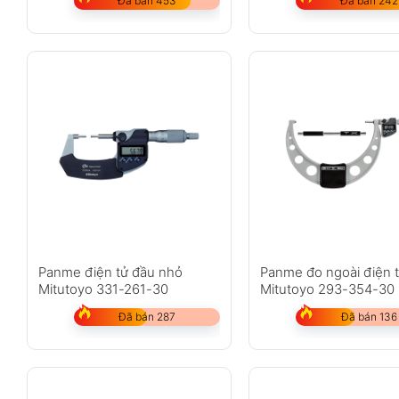
Đã bán 453
Đã bán 242
Panme điện tử đầu nhỏ
Panme đo ngoài điện 
Mitutoyo 331-261-30
Mitutoyo 293-354-30
Đã bán 287
Đã bán 136