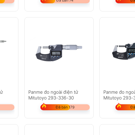
Đã bán 74
Đã
tử
Panme đo ngoài điện tử
Panme đo ngoà
Mitutoyo 293-336-30
Mitutoyo 293-
Đã bán 179
Đã