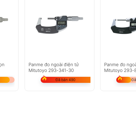
ọn
Panme đo ngoài điện tử
Panme đo ngoà
Mitutoyo 293-341-30
Mitutoyo 293-
Đã bán 490
Đã