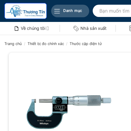
Bỏ
Tìm
qua
Danh mục
kiếm:
nội
dung
Về chúng tôi
Nhà sản xuất
Trang chủ
/
Thiết bị đo chính xác
/
Thước cặp điện tử