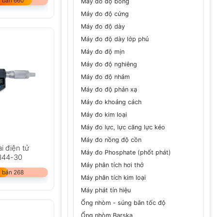
 bán 660
Máy đo độ bóng
Máy đo độ cứng
Máy đo độ dày
Máy đo độ dày lớp phủ
Máy đo độ mịn
Máy đo độ nghiêng
Máy đo độ nhám
Máy đo độ phản xạ
Máy đo khoảng cách
Máy đo kim loại
Máy đo lực, lực căng lực kéo
Máy đo nồng độ cồn
i điện tử
Máy đo Phosphate (phốt phát)
344-30
Máy phân tích hơi thở
 bán 268
Máy phân tích kim loại
Máy phát tín hiệu
Ống nhòm - súng bắn tốc độ
Ống nhòm Barska