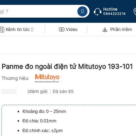
Hotline
0944222214
Kênh tin tức
Video
Phần mềm
Panme đo ngoài điện tử Mitutoyo 193-101
Thương hiệu:
(đánh giá)
Đã bán
85
Được
xếp
hạng
Khoảng đo: 0 – 25mm
0.0
5
Độ chia: 0.01mm
sao
Độ chính xác: ±2μm