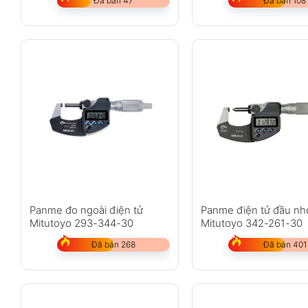
Đã bán 47
Đã bán 108
Panme đo ngoài điện tử
Panme điện tử đầu nh
Mitutoyo 293-344-30
Mitutoyo 342-261-30
Đã bán 268
Đã bán 401