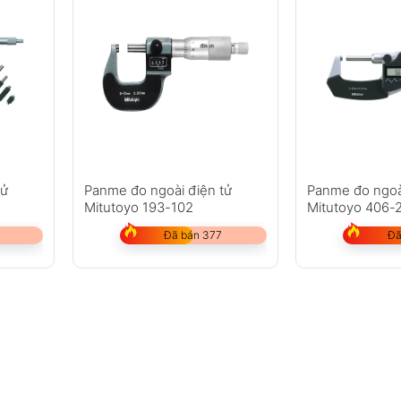
tử
Panme đo ngoài điện tử
Panme đo ngoà
Mitutoyo 193-102
Mitutoyo 406-
Đã bán 377
Đã