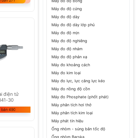
 bán 271
Máy đo độ bóng
Máy đo độ cứng
Máy đo độ dày
Máy đo độ dày lớp phủ
Máy đo độ mịn
Máy đo độ nghiêng
Máy đo độ nhám
Máy đo độ phản xạ
Máy đo khoảng cách
Máy đo kim loại
Máy đo lực, lực căng lực kéo
Máy đo nồng độ cồn
i điện tử
Máy đo Phosphate (phốt phát)
341-30
Máy phân tích hơi thở
 bán 490
Máy phân tích kim loại
Máy phát tín hiệu
Ống nhòm - súng bắn tốc độ
Ống nhòm Barska