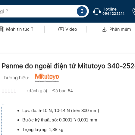
Hotline
0944222214
Kênh tin tức
Video
Phần mềm
Panme đo ngoài điện tử Mitutoyo 340-25
Thương hiệu:
(đánh giá)
Đã bán
54
Được
xếp
hạng
Lực đo: 5-10 N, 10-14 N (trên 300 mm)
0.0
5
Bước kỹ thuật số: 0,0001 “/ 0,001 mm
sao
Trọng lượng: 1,88 kg