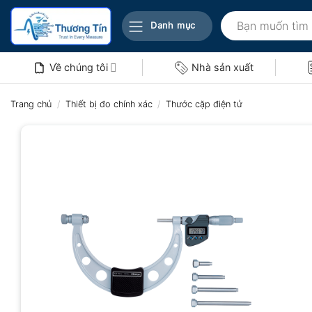
Bỏ
Tìm
qua
Danh mục
kiếm:
nội
dung
Về chúng tôi
Nhà sản xuất
Trang chủ
/
Thiết bị đo chính xác
/
Thước cặp điện tử