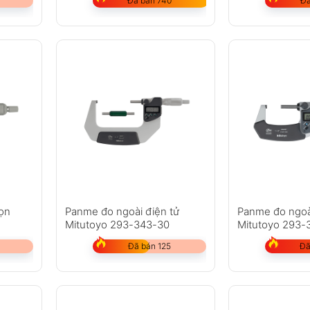
Đã bán 740
Đã
ọn
Panme đo ngoài điện tử
Panme đo ngoà
Mitutoyo 293-343-30
Mitutoyo 293-
Đã bán 125
Đã