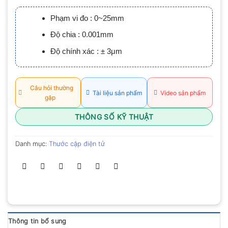
xếp
hạng
Phạm vi đo : 0~25mm
0.0
5
Độ chia : 0.001mm
sao
Độ chính xác : ± 3μm
Câu hỏi thường
Tài liệu sản phẩm
Video sản phẩm
gặp
THÔNG SỐ KỸ THUẬT
Danh mục:
Thước cặp điện tử
Thông tin bổ sung