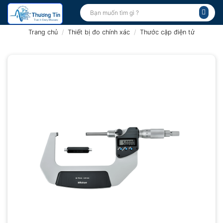
Bỏ
Tìm
kiếm:
qua
nội
Trang chủ
/
Thiết bị đo chính xác
/
Thước cặp điện tử
dung