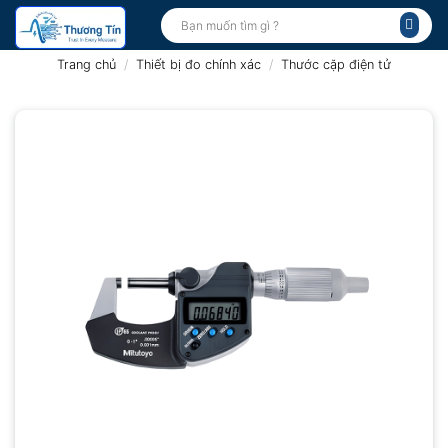
Bỏ
Tìm
kiếm:
qua
nội
Trang chủ
/
Thiết bị đo chính xác
/
Thước cặp điện tử
dung