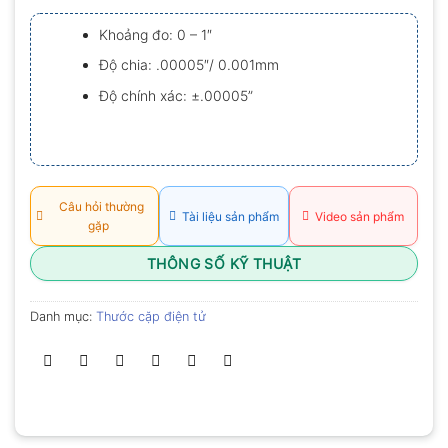
xếp
hạng
Khoảng đo: 0 – 1″
0.0
5
Độ chia: .00005″/ 0.001mm
sao
Độ chính xác: ±.00005”
Câu hỏi thường
Tài liệu sản phẩm
Video sản phẩm
gặp
THÔNG SỐ KỸ THUẬT
Danh mục:
Thước cặp điện tử