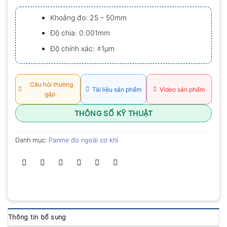
xếp
hạng
Khoảng đo: 25 – 50mm
0.0
5
Độ chia: 0.001mm
sao
Độ chính xác: ±1μm
Câu hỏi thường
Tài liệu sản phẩm
Video sản phẩm
gặp
THÔNG SỐ KỸ THUẬT
Danh mục:
Panme đo ngoài cơ khí
Thông tin bổ sung