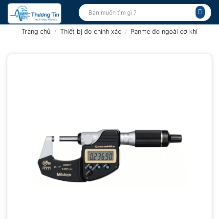
Bỏ
Tìm
kiếm:
qua
nội
Trang chủ
/
Thiết bị đo chính xác
/
Panme đo ngoài cơ khí
dung