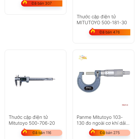
Đã bán 307
Thước cặp điện tử
MITUTOYO 500-181-30
Đã bán 476
Thước cặp điện tử
Panme Mitutoyo 103-
Mitutoyo 500-706-20
130 đo ngoài cơ khí dải
đo 25-50mm
Đã bán 116
Đã bán 275