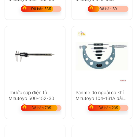
Đã bán 535
Đã bán 89
Thước cặp điện tử
Panme đo ngoài cơ khí
Mitutoyo 500-152-30
Mitutoyo 104-161A dải
đo 50-150mm
Đã bán 795
Đã bán 205