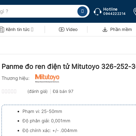
Hotline
0944222214
Kênh tin tức
Video
Phần mềm
Panme đo ren điện tử Mitutoyo 326-252-
Thương hiệu:
(đánh giá)
Đã bán
97
Được
xếp
hạng
Phạm vi: 25-50mm
0.0
5
Độ phân giải: 0,001mm
sao
Độ chính xác: +/- .004mm