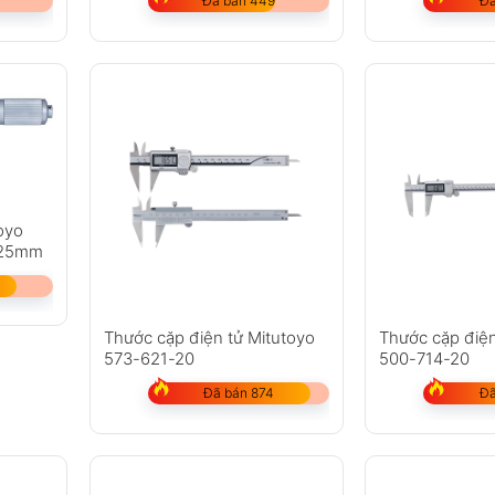
Đã bán 449
Đã
oyo
-25mm
Thước cặp điện tử Mitutoyo
Thước cặp điện
573-621-20
500-714-20
Đã bán 874
Đã