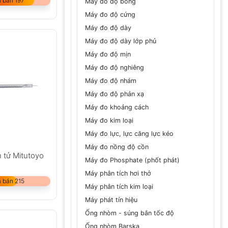
 bán 197
Máy đo độ bóng
Máy đo độ cứng
Máy đo độ dày
Máy đo độ dày lớp phủ
Máy đo độ mịn
Máy đo độ nghiêng
Máy đo độ nhám
Máy đo độ phản xạ
Máy đo khoảng cách
Máy đo kim loại
Máy đo lực, lực căng lực kéo
Máy đo nồng độ cồn
 tử Mitutoyo
Máy đo Phosphate (phốt phát)
Máy phân tích hơi thở
 bán 215
Máy phân tích kim loại
Máy phát tín hiệu
Ống nhòm - súng bắn tốc độ
Ống nhòm Barska