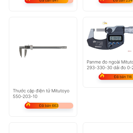
Đã bán 841
Đã bán 234
Panme đo ngoài Mitut
293-330-30 dải đo 0
Đã bán 116
Thước cặp điện tử Mitutoyo
550-203-10
Đã bán 663