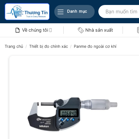
Bỏ
Tìm
qua
Danh mục
kiếm:
nội
dung
Về chúng tôi
Nhà sản xuất
Trang chủ
/
Thiết bị đo chính xác
/
Panme đo ngoài cơ khí