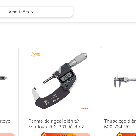
Mitutoyo – Nhật Bản
Xem thêm
utoyo
Panme đo ngoài điện tử
Thước cặp điện
Mitutoyo 293-331 dải đo 25-
500-734-20
50mm