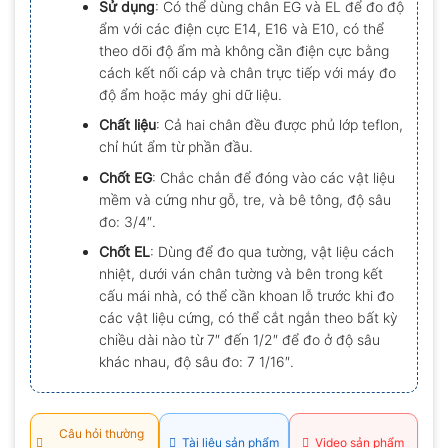
Sử dụng
: Có thể dùng chân EG và EL để đo độ
0.0
ẩm với các điện cực E14, E16 và E10, có thể
5
sao
theo dõi độ ẩm mà không cần điện cực bằng
cách kết nối cáp và chân trực tiếp với máy đo
độ ẩm hoặc máy ghi dữ liệu.
Chất liệu
: Cả hai chân đều được phủ lớp teflon,
chỉ hút ẩm từ phần đầu.
Chốt EG
: Chắc chắn để đóng vào các vật liệu
mềm và cứng như gỗ, tre, và bê tông, độ sâu
đo: 3/4″.
Chốt EL
: Dùng để đo qua tường, vật liệu cách
nhiệt, dưới ván chân tường và bên trong kết
cấu mái nhà, có thể cần khoan lỗ trước khi đo
các vật liệu cứng, có thể cắt ngắn theo bất kỳ
chiều dài nào từ 7″ đến 1/2″ để đo ở độ sâu
khác nhau, độ sâu đo: 7 1/16″.
Câu hỏi thường
Tài liệu sản phẩm
Video sản phẩm