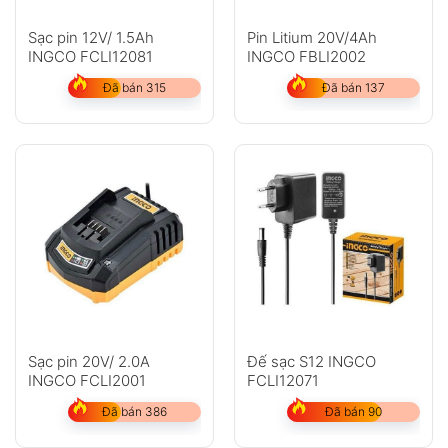
Sạc pin 12V/ 1.5Ah
Pin Litium 20V/4Ah
INGCO FCLI12081
INGCO FBLI2002
Đã bán 315
Đã bán 137
Sạc pin 20V/ 2.0A
Đế sạc S12 INGCO
INGCO FCLI2001
FCLI12071
Đã bán 386
Đã bán 90