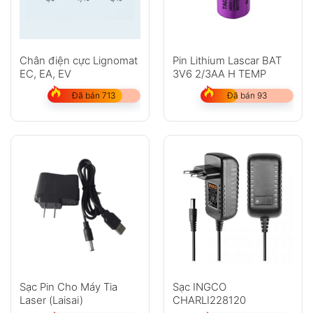
Chân điện cực Lignomat
Pin Lithium Lascar BAT
EC, EA, EV
3V6 2/3AA H TEMP
Đã bán 713
Đã bán 93
Sạc Pin Cho Máy Tia
Sạc INGCO
Laser (Laisai)
CHARLI228120