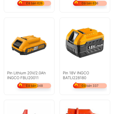
Đã bán 626
Đã bán 636
Pin Lithium 20V/2.0Ah
Pin 18V INGCO
INGCO FBLI20011
BATLI228180
Đã bán 348
Đã bán 337