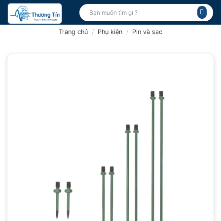
Bỏ
Tìm
kiếm:
qua
nội
Trang chủ
/
Phụ kiện
/
Pin và sạc
dung