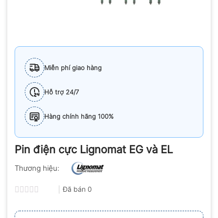
Miễn phí giao hàng
Hỗ trợ 24/7
Hàng chính hãng 100%
Pin điện cực Lignomat EG và EL
Thương hiệu:
Đã bán
0
Được
xếp
hạng