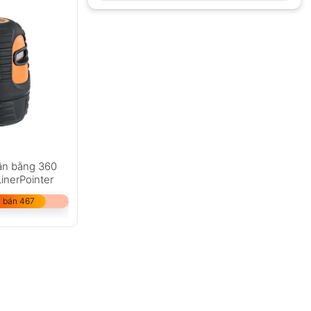
cân bằng 360
nerPointer
 bán 467