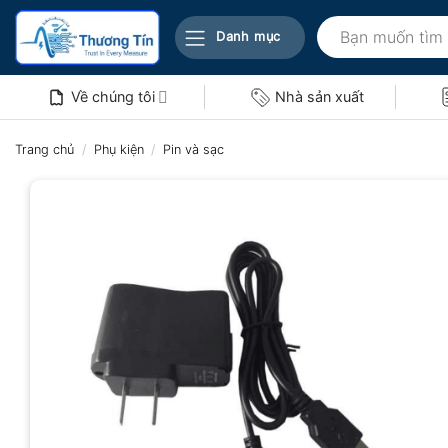
Bỏ
Tìm
qua
Danh mục
kiếm:
nội
dung
Về chúng tôi
Nhà sản xuất
Trang chủ
/
Phụ kiện
/
Pin và sạc