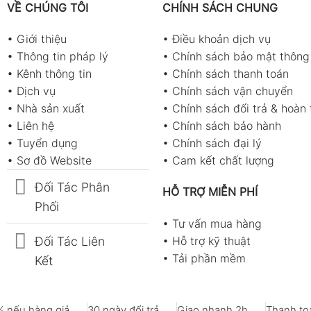
VỀ CHÚNG TÔI
CHÍNH SÁCH CHUNG
•
Giới thiệu
•
Điều khoản dịch vụ
•
Thông tin pháp lý
•
Chính sách bảo mật thông 
•
Kênh thông tin
•
Chính sách thanh toán
•
Dịch vụ
•
Chính sách vận chuyển
•
Nhà sản xuất
•
Chính sách đổi trả & hoàn 
•
Liên hệ
•
Chính sách bảo hành
•
Tuyển dụng
•
Chính sách đại lý
•
Sơ đồ Website
•
Cam kết chất lượng
Đối Tác Phân
HỖ TRỢ MIỄN PHÍ
Phối
•
Tư vấn mua hàng
Đối Tác Liên
•
Hỗ trợ kỹ thuật
•
Tải phần mềm
Kết
 nếu hàng giả
30 ngày đổi trả
Giao nhanh 2h
Thanh toá