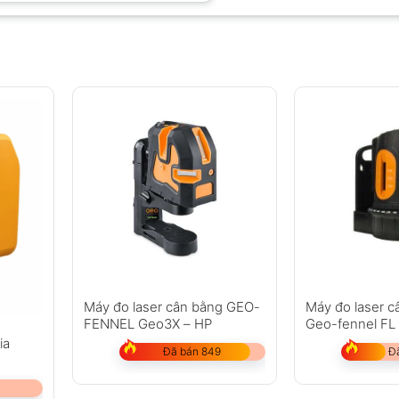
Máy đo laser cân bằng GEO-
Máy đo laser c
FENNEL Geo3X – HP
Geo-fennel FL
ia
Đã bán 849
Đ