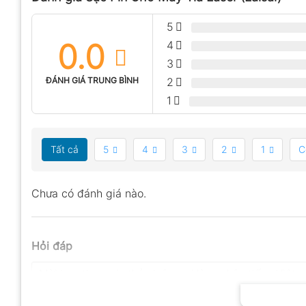
5
0.0
4
3
ĐÁNH GIÁ TRUNG BÌNH
2
1
Tất cả
5
4
3
2
1
C
Chưa có đánh giá nào.
Hỏi đáp