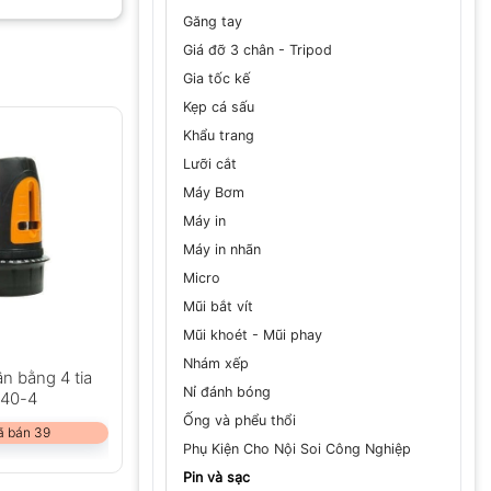
Găng tay
Giá đỡ 3 chân - Tripod
Gia tốc kế
GỬI
Kẹp cá sấu
Khẩu trang
Lưỡi cắt
Máy Bơm
Máy in
Máy in nhãn
Micro
Mũi bắt vít
Mũi khoét - Mũi phay
Nhám xếp
ân bằng 4 tia
Nỉ đánh bóng
 40-4
Ống và phểu thổi
ã bán 39
Phụ Kiện Cho Nội Soi Công Nghiệp
Pin và sạc