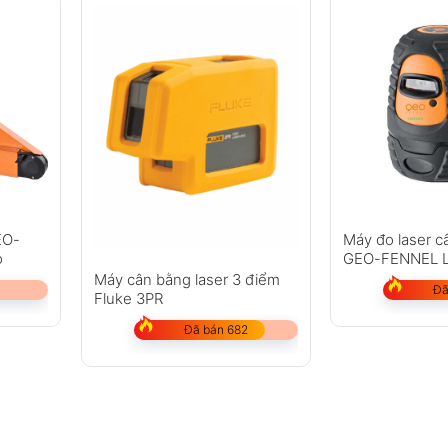
EO-
Máy đo laser 
o
GEO-FENNEL Li
Máy cân bằng laser 3 điểm
Đã
Fluke 3PR
Đã bán 682