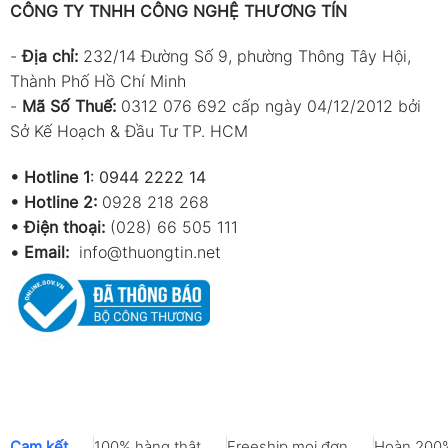
CÔNG TY TNHH CÔNG NGHỆ THƯƠNG TÍN
-
Địa chỉ:
232/14 Đường Số 9, phường Thông Tây Hội,
Thành Phố Hồ Chí Minh
-
Mã Số Thuế:
0312 076 692 cấp ngày 04/12/2012 bởi
Sở Kế Hoạch & Đầu Tư TP. HCM
•
Hotline 1
:
0944 2222 14
•
Hotline 2:
0928 218 268
• Điện thoại:
(028) 66 505 111
•
Email:
info@thuongtin.net
Cam kết
100% hàng thật
Freeship mọi đơn
Hoàn 200%