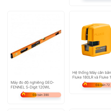
Hệ thống Máy cân bằn
Fluke 180LR và Fluke
Máy đo độ nghiêng GEO-
Đã bán 72
FENNEL S-Digit 120WL
Đã bán 390