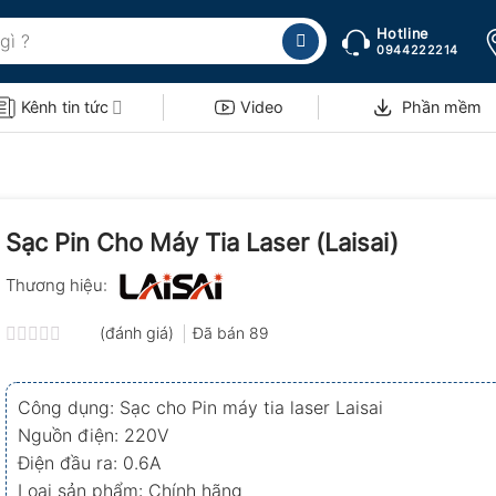
Hotline
0944222214
Kênh tin tức
Video
Phần mềm
Sạc Pin Cho Máy Tia Laser (Laisai)
Thương hiệu:
(đánh giá)
Đã bán
89
Được
xếp
hạng
Công dụng: Sạc cho Pin máy tia laser Laisai
0.0
5
Nguồn điện: 220V
sao
Điện đầu ra: 0.6A
Loại sản phẩm: Chính hãng