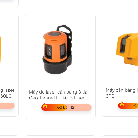
g laser
Máy cân bằng l
Máy đo laser cân bằng 3 tia
 180LG
3PG
Geo-Fennel FL 40-3 Liner
HP
Đã
Đã bán 121