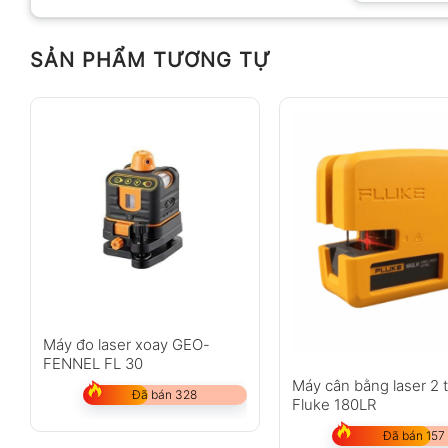
SẢN PHẨM TƯƠNG TỰ
Anh
Chị
Không có bình luận nào
Máy đo laser xoay GEO-
FENNEL FL 30
Máy cân bằng laser 2 t
Đã bán 328
Fluke 180LR
Đã bán 157