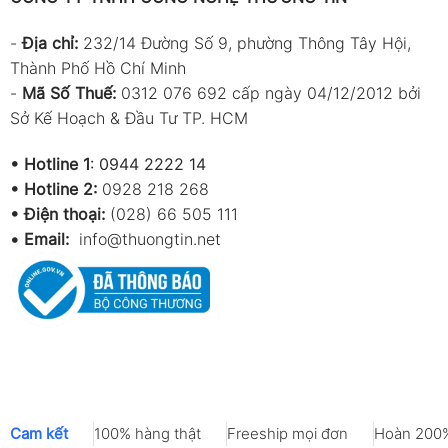
-
Địa chỉ:
232/14 Đường Số 9, phường Thông Tây Hội,
Thành Phố Hồ Chí Minh
-
Mã Số Thuế:
0312 076 692 cấp ngày 04/12/2012 bởi
Sở Kế Hoạch & Đầu Tư TP. HCM
•
Hotline 1
:
0944 2222 14
•
Hotline 2:
0928 218 268
• Điện thoại:
(028) 66 505 111
•
Email:
info@thuongtin.net
Cam kết
100% hàng thật
Freeship mọi đơn
Hoàn 200%