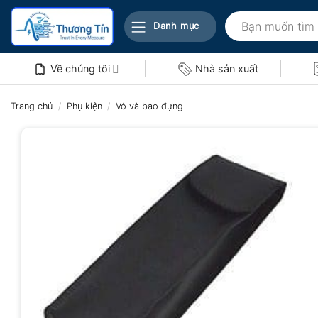
Bỏ
Tìm
qua
Danh mục
kiếm:
nội
dung
Về chúng tôi
Nhà sản xuất
Trang chủ
/
Phụ kiện
/
Vỏ và bao đựng