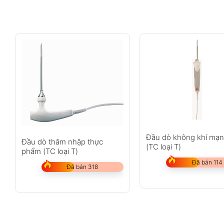
Đầu dò không khí mạ
Đầu dò thâm nhập thực
(TC loại T)
phẩm (TC loại T)
Đã bán 114
Đã bán 318