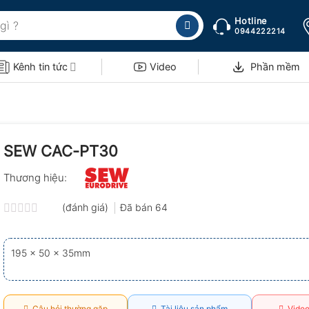
Hotline
0944222214
Kênh tin tức
Video
Phần mềm
SEW CAC-PT30
Thương hiệu:
(đánh giá)
Đã bán
64
Được
xếp
hạng
195 x 50 x 35mm
0.0
5
sao
Câu hỏi thường gặp
Tài liệu sản phẩm
Video