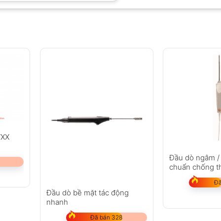
7XX
Đầu dò ngâm / 
chuẩn chống t
loại T)
Đã
Đầu dò bề mặt tác động
nhanh
Đã bán 328