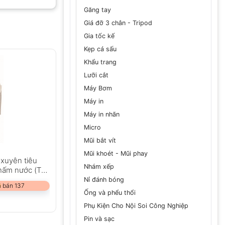
Găng tay
Giá đỡ 3 chân - Tripod
Gia tốc kế
GỬI
Kẹp cá sấu
Khẩu trang
Lưỡi cắt
Máy Bơm
Máy in
Máy in nhãn
Micro
Mũi bắt vít
Mũi khoét - Mũi phay
xuyên tiêu
Nhám xếp
hấm nước (TC
Nỉ đánh bóng
 bán 137
Ống và phểu thổi
Phụ Kiện Cho Nội Soi Công Nghiệp
Pin và sạc