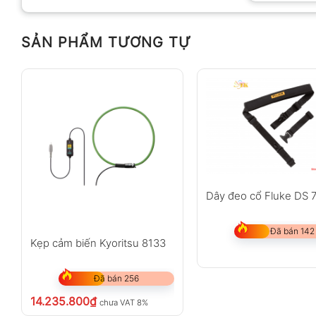
SẢN PHẨM TƯƠNG TỰ
Anh
Chị
Không có bình luận nào
Dây đeo cổ Fluke DS 
Đã bán 142
Kẹp cảm biến Kyoritsu 8133
Đã bán 256
14.235.800
₫
chưa VAT 8%