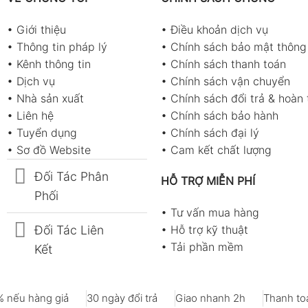
•
Giới thiệu
•
Điều khoản dịch vụ
•
Thông tin pháp lý
•
Chính sách bảo mật thông 
•
Kênh thông tin
•
Chính sách thanh toán
•
Dịch vụ
•
Chính sách vận chuyển
•
Nhà sản xuất
•
Chính sách đổi trả & hoàn 
•
Liên hệ
•
Chính sách bảo hành
•
Tuyển dụng
•
Chính sách đại lý
•
Sơ đồ Website
•
Cam kết chất lượng
Đối Tác Phân
HỖ TRỢ MIỄN PHÍ
Phối
•
Tư vấn mua hàng
Đối Tác Liên
•
Hỗ trợ kỹ thuật
•
Tải phần mềm
Kết
 nếu hàng giả
30 ngày đổi trả
Giao nhanh 2h
Thanh toá