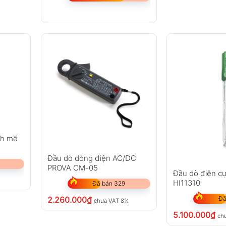
nh mẽ
Đầu dò dòng điện AC/DC
PROVA CM-05
Đầu dò điện c
HI11310
Đã bán 329
2.260.000
₫
Đã
chưa VAT 8%
5.100.000
₫
ch