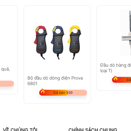
Đầu dò hàng đ
 quả,
loại T)
Bộ đầu dò dòng điện Prova
Đã
6801
Đã bán 399
VỀ CHÚNG TÔI
CHÍNH SÁCH CHUNG