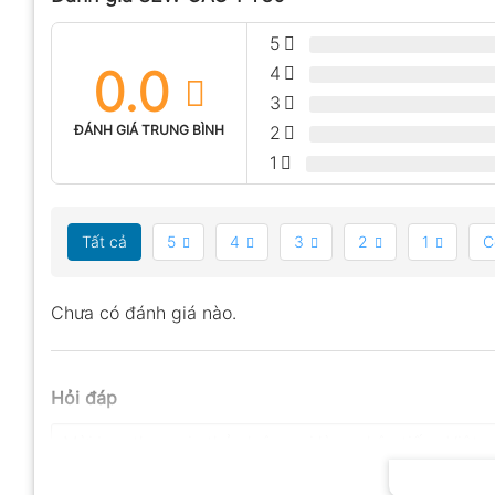
5
0.0
4
3
ĐÁNH GIÁ TRUNG BÌNH
2
1
Tất cả
5
4
3
2
1
C
Chưa có đánh giá nào.
Hỏi đáp