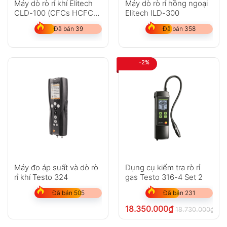
Máy dò rò rỉ khí Elitech
Máy dò rò rỉ hồng ngoại
CLD-100 (CFCs HCFCs
Elitech ILD-300
HFCs)
Đã bán 39
Đã bán 358
-2%
Máy đo áp suất và dò rò
Dụng cụ kiểm tra rò rỉ
rỉ khí Testo 324
gas Testo 316-4 Set 2
Đã bán 505
Đã bán 231
18.350.000
₫
18.730.000
₫
ch