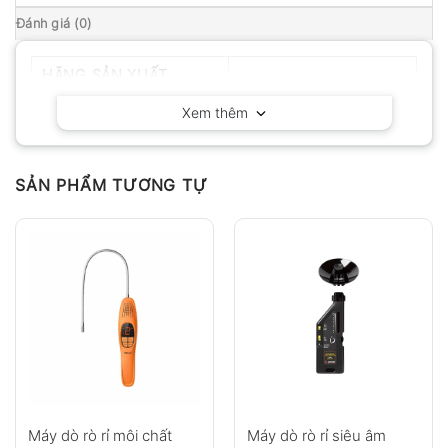
Đánh giá (0)
HÃNG SẢN XUẤT
Geo-Fennel – Đức
Xem thêm
SẢN PHẨM TƯƠNG TỰ
Máy dò rò rỉ môi chất
Máy dò rò rỉ siêu âm