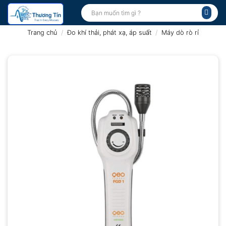
Bỏ
Tìm
kiếm:
qua
nội
Trang chủ
/
Đo khí thải, phát xạ, áp suất
/
Máy dò rò rỉ
dung