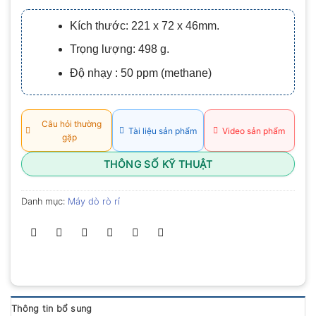
xếp
hạng
Kích thước: 221 x 72 x 46mm.
0.0
5
Trọng lượng: 498 g.
sao
Độ nhạy : 50 ppm (methane)
Câu hỏi thường
Tài liệu sản phẩm
Video sản phẩm
gặp
THÔNG SỐ KỸ THUẬT
Danh mục:
Máy dò rò rỉ
Thông tin bổ sung