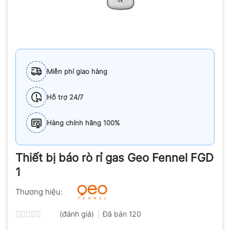
Miễn phí giao hàng
Hỗ trợ 24/7
Hàng chính hãng 100%
Thiết bị báo rò rỉ gas Geo Fennel FGD
1
Thương hiệu:
(đánh giá)
Đã bán
120
Được