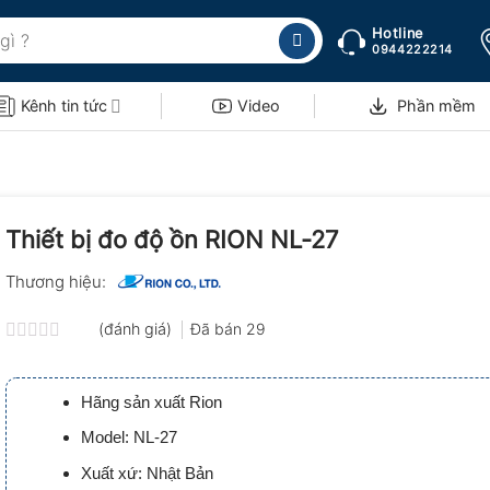
Hotline
0944222214
Kênh tin tức
Video
Phần mềm
Thiết bị đo độ ồn RION NL-27
Thương hiệu:
(đánh giá)
Đã bán
29
Được
xếp
hạng
Hãng sản xuất Rion
0.0
5
Model: NL-27
sao
Xuất xứ: Nhật Bản