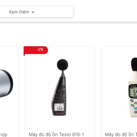
RION – Nhật Bản
Xem thêm
-2%
 hợp
Máy đo độ ồn Testo 816-1
Máy đo độ ồn 