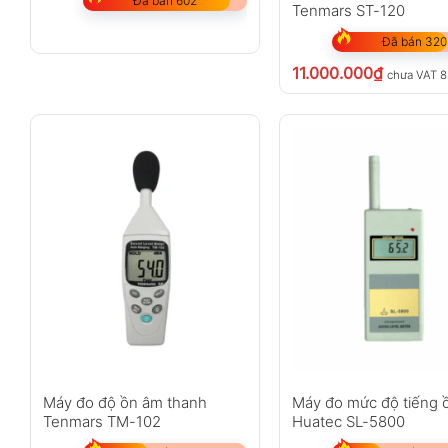
Đã bán 602
Tenmars ST-120
Đã bán 320
11.000.000
₫
chưa VAT 
Máy đo độ ồn âm thanh
Máy đo mức độ tiếng 
Tenmars TM-102
Huatec SL-5800