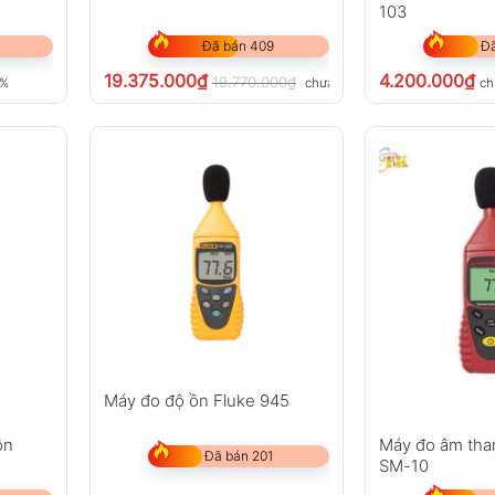
103
Đã bán 409
Đã
19.375.000
₫
4.200.000
₫
19.770.000
₫
8%
chưa VAT 8%
ch
Máy đo độ ồn Fluke 945
ồn
Máy đo âm th
Đã bán 201
SM-10