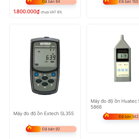
Đã bán 84
Đã bán 150
1.800.000
₫
chưa VAT 8%
Máy đo độ ồn Huatec 
5866
Máy đo độ ồn Extech SL355
Đã bán 142
Đã bán 92