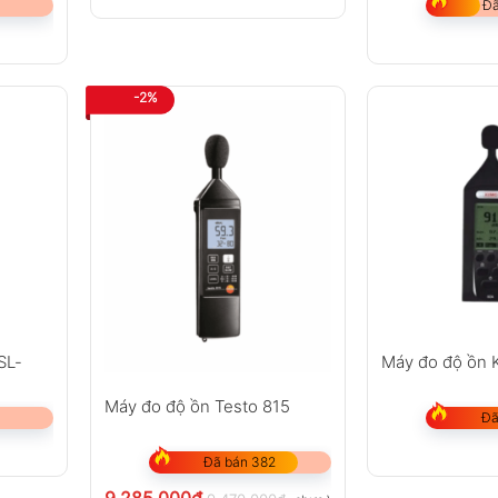
Đã
-2%
SL-
Máy đo độ ồn 
Máy đo độ ồn Testo 815
Đã
Đã bán 382
9.285.000
₫