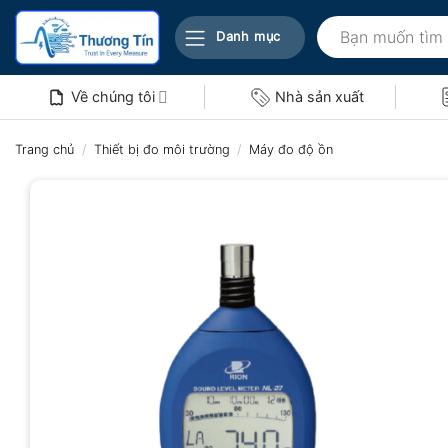
Bỏ
Tìm
qua
Danh mục
kiếm:
nội
dung
Về chúng tôi
Nhà sản xuất
Trang chủ
/
Thiết bị đo môi trường
/
Máy đo độ ồn