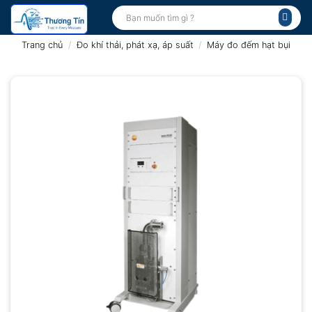
Bỏ
Tìm
kiếm:
qua
nội
Trang chủ
/
Đo khí thải, phát xạ, áp suất
/
Máy đo đếm hạt bụi
dung