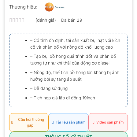
Thương hiệu:
(đánh giá)
Đã bán
29
Được
xếp
hạng
– Có tính ổn định, tái sản xuất bụi hạt với kích
0.0
cỡ và phân bố với nồng độ khối lượng cao
5
sao
– Tạo bụi bồ hóng quá trình đốt và phân bố
tương tự như khí thải của động cơ diesel
– Nồng độ, thể tích bồ hóng lớn không bị ảnh
hưởng bởi sự tăng áp suất
– Dễ dàng sử dụng
– Tích hợp giá lắp di động 19inch
Câu hỏi thường
Tài liệu sản phẩm
Video sản phẩm
gặp
THÔNG SỐ KỸ THUẬT