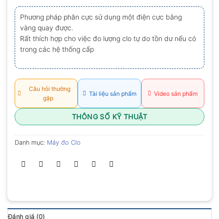
xếp
hạng
Phương pháp phân cực sử dụng một điện cực bằng
0.0
vàng quay được.
5
sao
Rất thích hợp cho việc đo lượng clo tự do tồn dư nếu có
trong các hệ thống cấp
Câu hỏi thường
Tài liệu sản phẩm
Video sản phẩm
gặp
THÔNG SỐ KỸ THUẬT
Danh mục:
Máy đo Clo
Đánh giá (0)