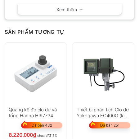
Xem thêm
Có video
Có ảnh
Chưa có đánh giá nào.
SẢN PHẨM TƯƠNG TỰ
Hỏi đáp
Anh
Chị
Quang kế đo clo dư và
Thiết bị phân tích Clo dư
tổng Hanna HI97734
Yokogawa FC400G (kiểu
có dùng thuốc thử)
Đã bán 432
Đã bán 251
GỬI
8.220.000
₫
chưa VAT 8%