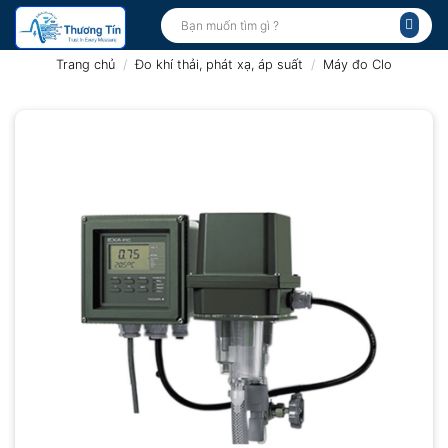
Bỏ
Tìm
kiếm:
qua
nội
Trang chủ
/
Đo khí thải, phát xạ, áp suất
/
Máy đo Clo
dung