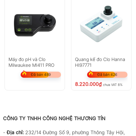
Máy đo pH và Clo
Quang kế đo Clo Hanna
Milwaukee MI411 PRO
HI97771
Đã bán 489
Đã bán 426
8.220.000
₫
chưa VAT 8%
CÔNG TY TNHH CÔNG NGHỆ THƯƠNG TÍN
-
Địa chỉ:
232/14 Đường Số 9, phường Thông Tây Hội,