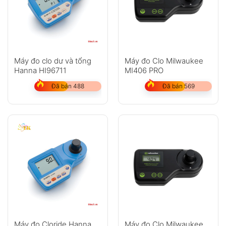
Máy đo clo dư và tổng
Máy đo Clo Milwaukee
Hanna HI96711
MI406 PRO
Đã bán 488
Đã bán 569
Máy đo Cloride Hanna
Máy đo Clo Milwaukee