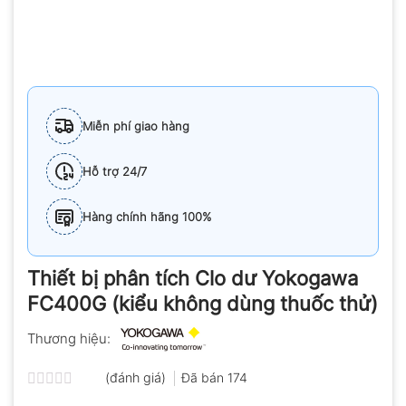
Miễn phí giao hàng
Hỗ trợ 24/7
Hàng chính hãng 100%
Thiết bị phân tích Clo dư Yokogawa
FC400G (kiểu không dùng thuốc thử)
Thương hiệu:
(đánh giá)
Đã bán
174
Được