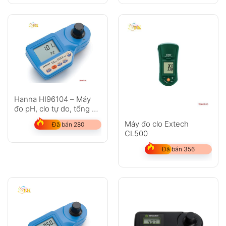
Không có bình luận nào
Hanna HI96104 – Máy
đo pH, clo tự do, tổng và
axit Cyanuric
Máy đo clo Extech
Đã bán 280
CL500
Đã bán 356