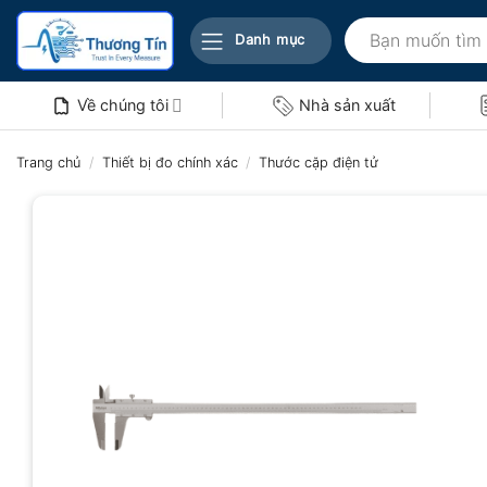
Bỏ
Tìm
qua
Danh mục
kiếm:
nội
dung
Về chúng tôi
Nhà sản xuất
Trang chủ
/
Thiết bị đo chính xác
/
Thước cặp điện tử