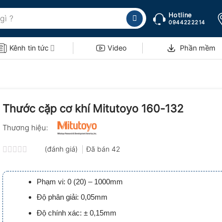
Hotline
0944222214
Kênh tin tức
Video
Phần mềm
Thước cặp cơ khí Mitutoyo 160-132
Thương hiệu:
(đánh giá)
Đã bán
42
Được
xếp
hạng
Phạm vi: 0 (20) – 1000mm
0.0
5
Độ phân giải: 0,05mm
sao
Độ chính xác: ± 0,15mm