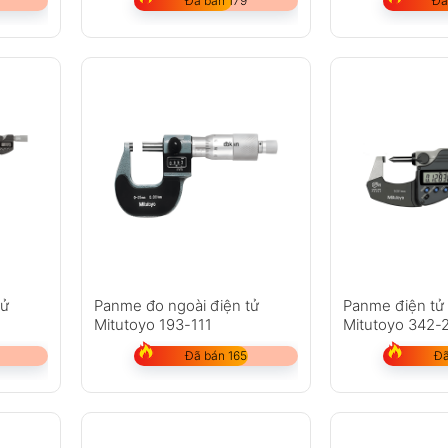
Đã bán 179
Đã
tử
Panme đo ngoài điện tử
Panme điện tử
Mitutoyo 193-111
Mitutoyo 342-
Đã bán 165
Đã