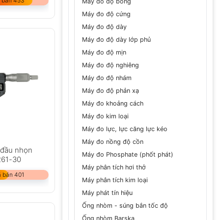
 bán 453
Máy đo độ bóng
Máy đo độ cứng
Máy đo độ dày
Máy đo độ dày lớp phủ
Máy đo độ mịn
Máy đo độ nghiêng
Máy đo độ nhám
Máy đo độ phản xạ
Máy đo khoảng cách
Máy đo kim loại
Máy đo lực, lực căng lực kéo
Máy đo nồng độ cồn
 đầu nhọn
Máy đo Phosphate (phốt phát)
261-30
Máy phân tích hơi thở
 bán 401
Máy phân tích kim loại
Máy phát tín hiệu
Ống nhòm - súng bắn tốc độ
Ống nhòm Barska