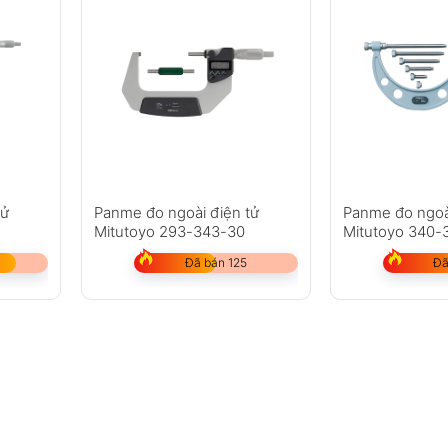
tử
Panme đo ngoài điện tử
Panme đo ngoà
Mitutoyo 293-343-30
Mitutoyo 340-
Đã bán 125
Đã