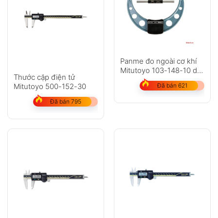
Panme đo ngoài cơ khí
Mitutoyo 103-148-10 dải
Thước cặp điện tử
đo: 275-300mm
Mitutoyo 500-152-30
Đã bán 621
Đã bán 795