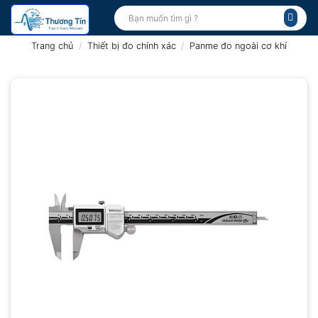
Bỏ
Tìm
kiếm:
qua
nội
Trang chủ
/
Thiết bị đo chính xác
/
Panme đo ngoài cơ khí
dung