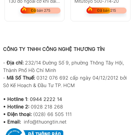
130 đo ngoài cơ khí dải
Mitutoyo 500-714-20
đo 25-50mm
Đã bán 275
Đã bán 215
CÔNG TY TNHH CÔNG NGHỆ THƯƠNG TÍN
-
Địa chỉ:
232/14 Đường Số 9, phường Thông Tây Hội,
Thành Phố Hồ Chí Minh
-
Mã Số Thuế:
0312 076 692 cấp ngày 04/12/2012 bởi
Sở Kế Hoạch & Đầu Tư TP. HCM
•
Hotline 1
:
0944 2222 14
•
Hotline 2:
0928 218 268
• Điện thoại:
(028) 66 505 111
•
Email:
info@thuongtin.net