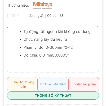
Thương hiệu:
(đánh giá)
Đã bán
53
Được
xếp
hạng
Tự động tắt nguồn khi không sử dụng
0.0
5
Chức năng lấy dữ liệu ra
sao
Phạm vi đo: 0-300mm/0-12
Độ chia: 0.01mm/0.0005”
Câu hỏi thường
Tài liệu sản phẩm
Video sản phẩm
gặp
THÔNG SỐ KỸ THUẬT