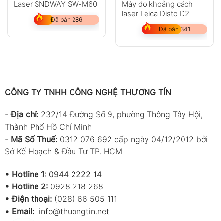
Máy đo khoảng cách
Laser SNDWAY SW-M60
laser Leica Disto D2
Đã bán 286
Đã bán 341
CÔNG TY TNHH CÔNG NGHỆ THƯƠNG TÍN
-
Địa chỉ:
232/14 Đường Số 9, phường Thông Tây Hội,
Thành Phố Hồ Chí Minh
-
Mã Số Thuế:
0312 076 692 cấp ngày 04/12/2012 bởi
Sở Kế Hoạch & Đầu Tư TP. HCM
•
Hotline 1
:
0944 2222 14
•
Hotline 2:
0928 218 268
• Điện thoại:
(028) 66 505 111
•
Email:
info@thuongtin.net