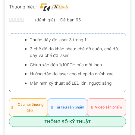
Thương hiệu:
(đánh giá)
Đã bán
66
Được
xếp
hạng
Thước dây đo laser 3 trong 1
0.0
5
3 chế độ đo khác nhau: chế độ cuộn, chế độ
sao
dây và chế độ laser
Chính xác đến 1/100TH của một inch
Hướng dẫn đo laser cho phép đo chính xác
Màn hình kỹ thuật số LED lớn, ngược sáng
Câu hỏi thường
Tài liệu sản phẩm
Video sản phẩm
gặp
THÔNG SỐ KỸ THUẬT