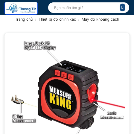
Bỏ
Tìm
kiếm:
qua
nội
Trang chủ
/
Thiết bị đo chính xác
/
Máy đo khoảng cách
dung