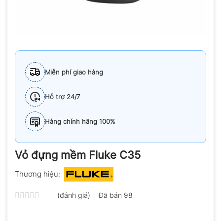
Miễn phí giao hàng
Hỗ trợ 24/7
Hàng chính hãng 100%
Vỏ đựng mềm Fluke C35
Thương hiệu:
(đánh giá)
Đã bán
98
Được
xếp