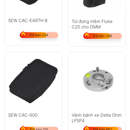
SEW CAC-EARTH B
Túi đựng mềm Fluke
C25 cho DMM
Đã bán 204
Đã bán 368
SEW CAC-600
Vành bánh xe Delta Ohm
LPSP4
Đã bán 215
Đã bán 662