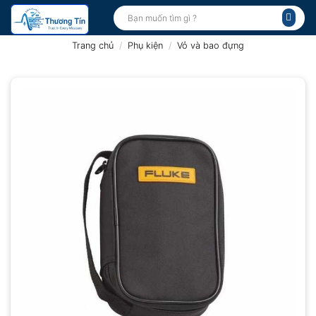
Bỏ
Tìm
kiếm:
qua
nội
Trang chủ
/
Phụ kiện
/
Vỏ và bao đựng
dung