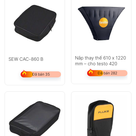
Anh
Chị
Nắp thay thế 610 x 1220
SEW CAC-860 B
mm – cho testo 420
GỬI
Đã bán 282
Đã bán 35
Không có bình luận nào