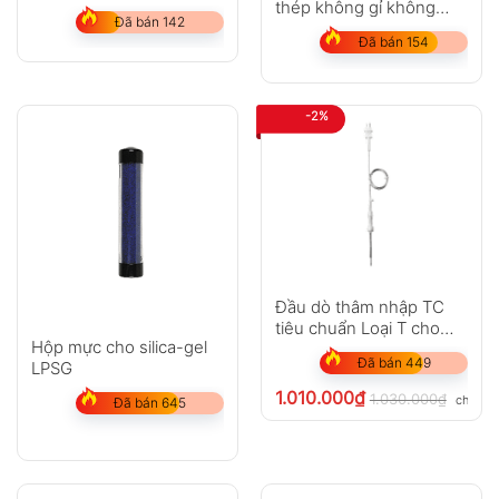
thép không gỉ không
Đã bán 142
thấm nước (TC loại K)
Đã bán 154
-2%
Đầu dò thâm nhập TC
tiêu chuẩn Loại T cho
Hộp mực cho silica-gel
testo 108
Đã bán 449
LPSG
1.010.000
₫
1.030.000
₫
chưa V
Đã bán 645