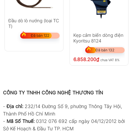
Đầu dò lò nướng (loại TC
T)
Kẹp cảm biến dòng điện
Đã bán 122
Kyoritsu 8124
Đã bán 132
6.858.200
₫
chưa VAT 8%
CÔNG TY TNHH CÔNG NGHỆ THƯƠNG TÍN
-
Địa chỉ:
232/14 Đường Số 9, phường Thông Tây Hội,
Thành Phố Hồ Chí Minh
-
Mã Số Thuế:
0312 076 692 cấp ngày 04/12/2012 bởi
Sở Kế Hoạch & Đầu Tư TP. HCM