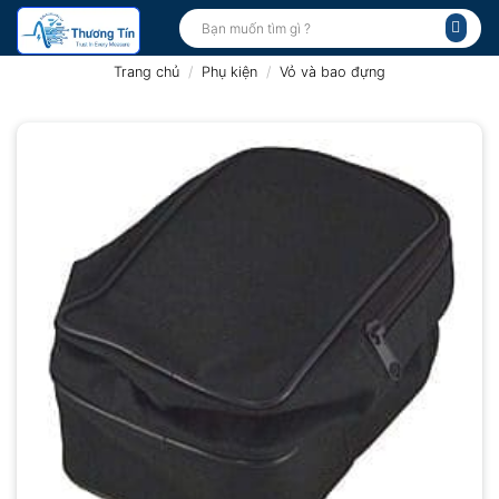
Bỏ
Tìm
kiếm:
qua
nội
Trang chủ
/
Phụ kiện
/
Vỏ và bao đựng
dung