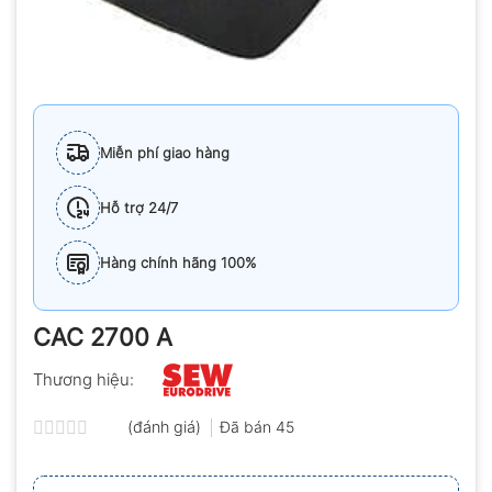
Miễn phí giao hàng
Hỗ trợ 24/7
Hàng chính hãng 100%
CAC 2700 A
Thương hiệu:
(đánh giá)
Đã bán
45
Được
xếp
hạng