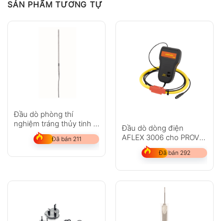
SẢN PHẨM TƯƠNG TỰ
Hỏi đáp
Anh
Chị
Đầu dò phòng thí
nghiệm tráng thủy tinh –
Đầu dò dòng điện
với cảm biến nhiệt độ
AFLEX 3006 cho PROVA
Đã bán 211
Pt100
6830A
GỬI
Đã bán 292
Không có bình luận nào