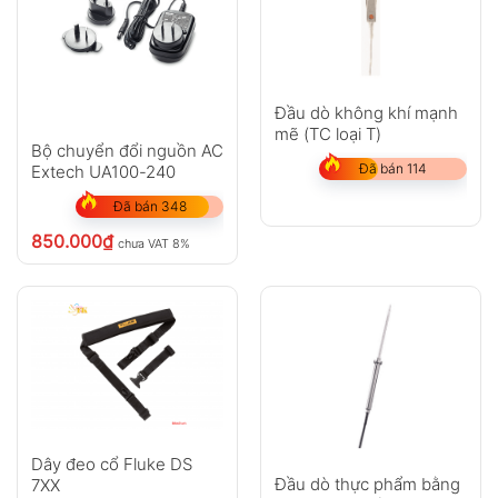
Đầu dò không khí mạnh
mẽ (TC loại T)
Bộ chuyển đổi nguồn AC
Đã bán 114
Extech UA100-240
Đã bán 348
850.000
₫
chưa VAT 8%
Dây đeo cổ Fluke DS
Đầu dò thực phẩm bằng
7XX