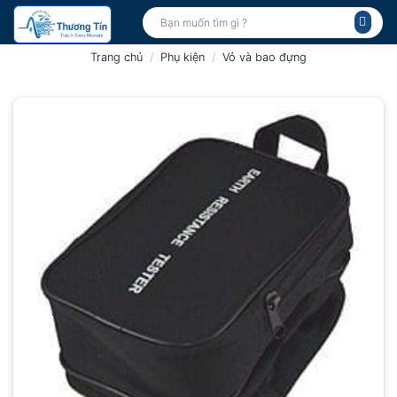
Bỏ
Tìm
kiếm:
qua
nội
Trang chủ
/
Phụ kiện
/
Vỏ và bao đựng
dung