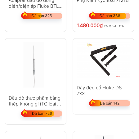
Adapter đầu dò dòng
Phụ Kiện Kyoritsu 7121B
điện/điện áp Fluke BTL-
A
Đã bán 325
Đã bán 338
1.480.000
₫
chưa VAT 8%
Dây đeo cổ Fluke DS
7XX
Đầu dò thực phẩm bằng
thép không gỉ (TC loại T)
Đã bán 142
– với cáp PUR
Đã bán 726