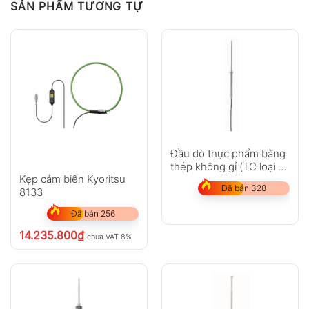
SẢN PHẨM TƯƠNG TỰ
Hỏi đáp
Anh
Chị
Đầu dò thực phẩm bằng
thép không gỉ (TC loại T)
Kẹp cảm biến Kyoritsu
– với cáp FEP
Đã bán 328
8133
GỬI
Đã bán 256
14.235.800
₫
chưa VAT 8%
Không có bình luận nào