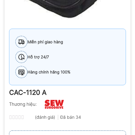
Miễn phí giao hàng
Hỗ trợ 24/7
Hàng chính hãng 100%
CAC-1120 A
Thương hiệu:
(đánh giá)
Đã bán
34
Được
xếp
hạng