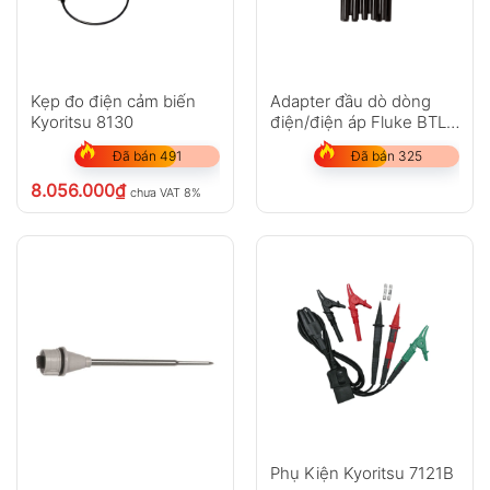
Kẹp đo điện cảm biến
Adapter đầu dò dòng
Kyoritsu 8130
điện/điện áp Fluke BTL-
A
Đã bán 491
Đã bán 325
8.056.000
₫
chưa VAT 8%
Phụ Kiện Kyoritsu 7121B