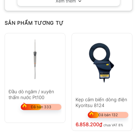
Xem thêm
Chưa có đánh giá nào.
SẢN PHẨM TƯƠNG TỰ
Hỏi đáp
Anh
Chị
Đầu dò ngâm / xuyên
thấm nước Pt100
Kẹp cảm biến dòng điện
Kyoritsu 8124
Đã bán 333
GỬI
Đã bán 132
6.858.200
₫
chưa VAT 8%
Không có bình luận nào