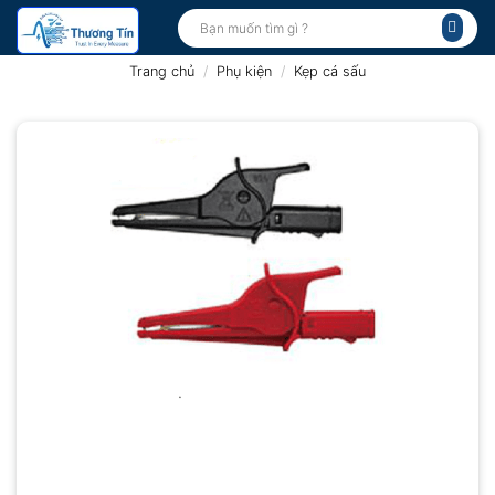
Bỏ
Tìm
kiếm:
qua
nội
Trang chủ
/
Phụ kiện
/
Kẹp cá sấu
dung