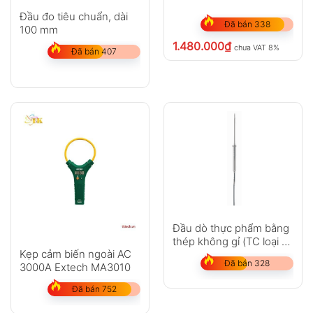
Đầu đo tiêu chuẩn, dài
Đã bán 338
100 mm
1.480.000
₫
chưa VAT 8%
Đã bán 407
Đầu dò thực phẩm bằng
thép không gỉ (TC loại T)
Kẹp cảm biến ngoài AC
– với cáp FEP
Đã bán 328
3000A Extech MA3010
Đã bán 752