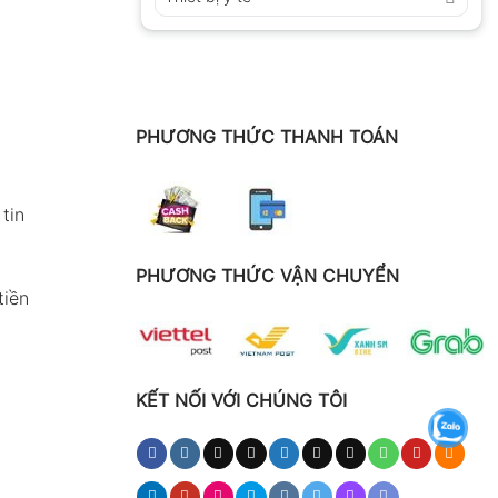
và thông mạch
PHƯƠNG THỨC THANH TOÁN
 nhỏ.
tin
h ắc quy trên
PHƯƠNG THỨC VẬN CHUYỂN
tiền
 mặt trời.
KẾT NỐI VỚI CHÚNG TÔI