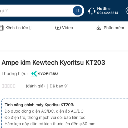
Hotline
0944222214
Kênh tin tức
Video
Phần mềm
Ampe kìm Kewtech Kyoritsu KT203
Thương hiệu:
(đánh giá)
Đã bán
91
Được
xếp
hạng
Tính năng chính máy Kyoritsu KT203:
0.0
Đo được dòng điện AC/DC, điện áp AC/DC
5
sao
Đo điện trở, thông mạch với còi báo liên tục
Hàm kẹp dây dẫn có kích thước lên đến φ30 mm