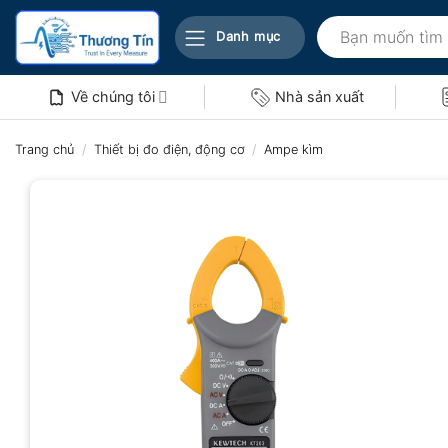
Bỏ
Tìm
qua
Danh mục
kiếm:
nội
dung
Về chúng tôi
Nhà sản xuất
Trang chủ
/
Thiết bị đo điện, động cơ
/
Ampe kìm