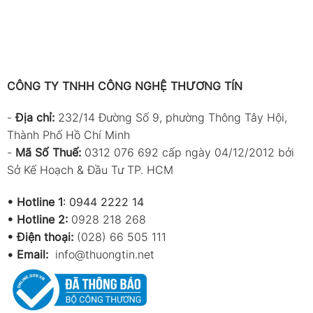
Khối lượng
Khoảng 
Ứng dụng sản phẩm trong thực tế
Kiểm tra hệ thống điện gia dụng:
Đo dòng điệ
CÔNG TY TNHH CÔNG NGHỆ THƯƠNG TÍN
dây dẫn.
-
Địa chỉ:
232/14 Đường Số 9, phường Thông Tây Hội,
Bảo trì điện công nghiệp:
Kiểm tra tải của độ
Thành Phố Hồ Chí Minh
Sửa chữa điện ô tô, xe máy:
Nhờ tính năng đ
-
Mã Số Thuế:
0312 076 692 cấp ngày 04/12/2012 bởi
xe.
Sở Kế Hoạch & Đầu Tư TP. HCM
Lắp đặt hệ thống năng lượng mặt trời:
Hỗ trợ
•
Hotline 1
:
0944 2222 14
•
Hotline 2:
0928 218 268
Phụ kiện đi kèm
• Điện thoại:
(028) 66 505 111
Que đo 7066A
•
Email:
info@thuongtin.net
Pin AAA ×2
Hướng dẫn sử dụng