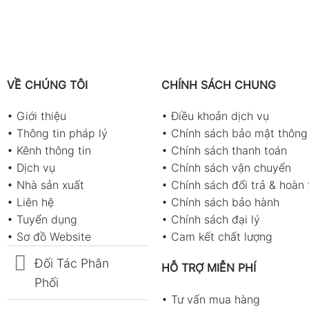
200g
n tiêu thụ của các thiết bị điện, kiểm tra điện áp ổ cắm 
VỀ CHÚNG TÔI
CHÍNH SÁCH CHUNG
•
Giới thiệu
•
Điều khoản dịch vụ
ng cơ, hệ thống chiếu sáng và các tủ phân phối điện vừa và
•
Thông tin pháp lý
•
Chính sách bảo mật thông 
o dòng DC, máy rất thích hợp để đo dòng rò, dòng sạc bìn
•
Kênh thông tin
•
Chính sách thanh toán
•
Dịch vụ
•
Chính sách vận chuyển
•
Nhà sản xuất
•
Chính sách đổi trả & hoàn 
 kiểm tra nhanh dòng điện một chiều phát ra từ các tấm pin
•
Liên hệ
•
Chính sách bảo hành
•
Tuyển dụng
•
Chính sách đại lý
•
Sơ đồ Website
•
Cam kết chất lượng
Đối Tác Phân
HỖ TRỢ MIỄN PHÍ
Phối
•
Tư vấn mua hàng