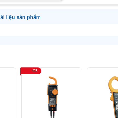
ài liệu sản phẩm
ìm Kewtech Kyoritsu KT203
-2%
iều nhu cầu kiểm tra điện thực tế.
 trong cùng một thiết bị.
iểm tra thông mạch nhanh chóng.