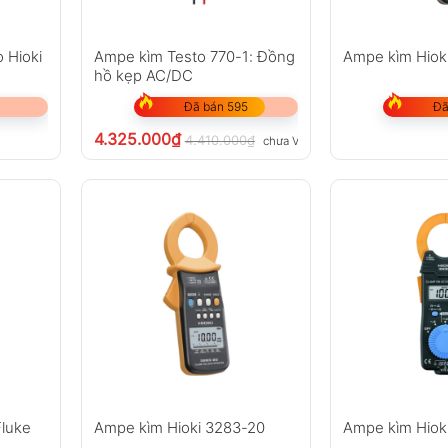
ợp, tăng độ thuận tiện khi thao tác.
 việc hiện trường.
 Hioki
Ampe kìm Testo 770-1: Đồng
Ampe kìm Hiok
hồ kẹp AC/DC
Đã bán 595
Đã
4.325.000
₫
4.410.000
₫
chưa VAT 8%
ây dẫn thông dụng.
quả đo dễ dàng.
ông sử dụng.
huyển và thao tác.
Fluke
Ampe kìm Hioki 3283-20
Ampe kìm Hiok