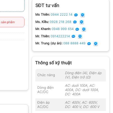
SĐT tư vấn
Ms Thiên:
0944 2222 14
Ms. Kiều:
0928 218 268
 sản phẩm
Mr. Khanh:
0948 999 654
Mr. Thiên:
0914222214
Mr. Trung (dự án):
088 8888 449
Thông số kỹ thuật
Dòng điện (A), Điện áp
Chức năng
(V), Điện trở (Ω)
AC: dưới 100A, AC:
Dòng điện
400A, DC: dưới 100A,
AC/DC
DC: 400A
Điện áp
AC: 400V, AC: 600V,
AC/DC
DC: 400 V, DC: 600 V