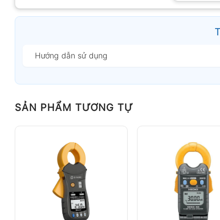
T
Hướng dẫn sử dụng
SẢN PHẨM TƯƠNG TỰ
Ampe k
Tính năng nổi bật
Đo dòng điện AC/DC lên đến 400A phục vụ nh
Hỗ trợ đo điện áp AC, điện áp DC và điện trở
Tích hợp chức năng continuity buzzer giúp k