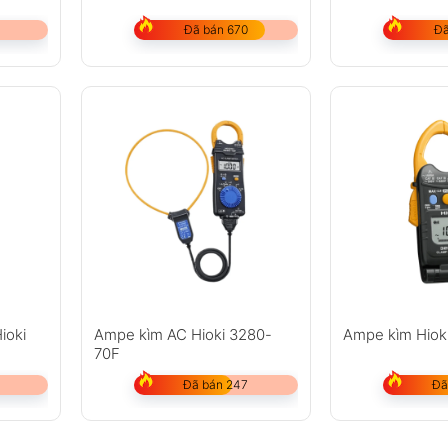
0.0A
Đã bán 670
Đã
±8dgt đến ±4.0%rdg±6dgt
0.0A
±8dgt đến ±4.0%rdg±6dgt
0V
0V
000Ω
 50±35Ω
ioki
Ampe kìm AC Hioki 3280-
Ampe kìm Hiok
70F
-1 CAT III 300V / CAT II 600V
Đã bán 247
Đã
 ×2
.5 × 38.5mm