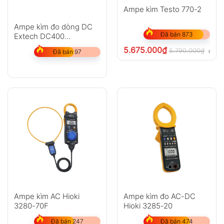
Ampe kìm Testo 770-2
Ampe kìm đo dòng DC
Đã bán 873
Extech DC400
(40/400A)
5.675.000
₫
5.790.000
₫
chưa 
Đã bán 97
Ampe kìm AC Hioki
Ampe kìm đo AC-DC
3280-70F
Hioki 3285-20
Đã bán 247
Đã bán 474