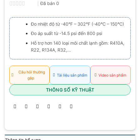
Đã bán
0
Được
xếp
hạng
Đo nhiệt độ từ -40°F – 302°F (-40°C – 150°C)
0.0
5
Đo áp suất từ -14.5 psi đến 800 psi
sao
Hỗ trợ hơn 140 loại môi chất lạnh gồm: R410A,
R22, R134A, R32,…
Câu hỏi thường
Tài liệu sản phẩm
Video sản phẩm
gặp
THÔNG SỐ KỸ THUẬT