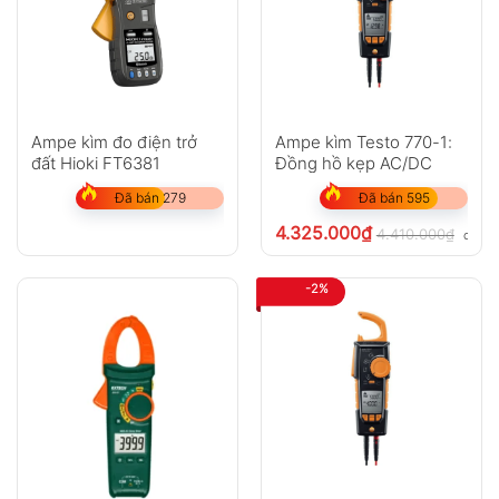
Ampe kìm đo điện trở
Ampe kìm Testo 770-1:
đất Hioki FT6381
Đồng hồ kẹp AC/DC
Đã bán 279
Đã bán 595
4.325.000
₫
4.410.000
₫
chưa 
-2%