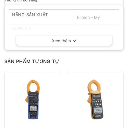
Thông tin bổ sung
HÃNG SẢN XUẤT
Elitech – Mỹ
XUẤT XỨ
Mỹ
Xem thêm
SẢN PHẨM TƯƠNG TỰ