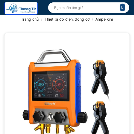
Bỏ
Tìm
kiếm:
qua
nội
Trang chủ
/
Thiết bị đo điện, động cơ
/
Ampe kìm
dung