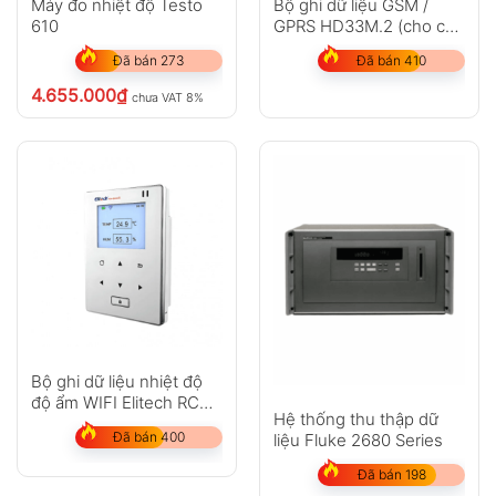
Máy đo nhiệt độ Testo
Bộ ghi dữ liệu GSM /
610
GPRS HD33M.2 (cho các
trạm thời tiết)
Đã bán 273
Đã bán 410
4.655.000
₫
chưa VAT 8%
Bộ ghi dữ liệu nhiệt độ
độ ẩm WIFI Elitech RCW-
Hệ thống thu thập dữ
800
Đã bán 400
liệu Fluke 2680 Series
Đã bán 198