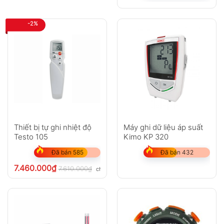
-2%
Thiết bị tự ghi nhiệt độ
Máy ghi dữ liệu áp suất
Testo 105
Kimo KP 320
Đã bán 585
Đã bán 432
7.460.000
₫
7.610.000
₫
chưa VAT 8%