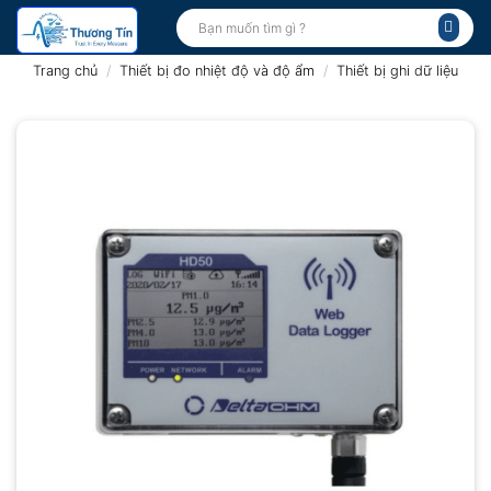
Bỏ
Tìm
kiếm:
qua
nội
Trang chủ
/
Thiết bị đo nhiệt độ và độ ẩm
/
Thiết bị ghi dữ liệu
dung