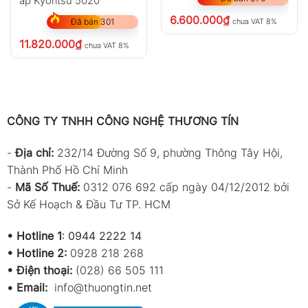
áp Kyoritsu 5020
6.600.000
₫
chưa VAT 8%
Đã bán 301
11.820.000
₫
chưa VAT 8%
CÔNG TY TNHH CÔNG NGHỆ THƯƠNG TÍN
-
Địa chỉ:
232/14 Đường Số 9, phường Thông Tây Hội,
Thành Phố Hồ Chí Minh
-
Mã Số Thuế:
0312 076 692 cấp ngày 04/12/2012 bởi
Sở Kế Hoạch & Đầu Tư TP. HCM
•
Hotline 1
:
0944 2222 14
•
Hotline 2:
0928 218 268
• Điện thoại:
(028) 66 505 111
•
Email:
info@thuongtin.net