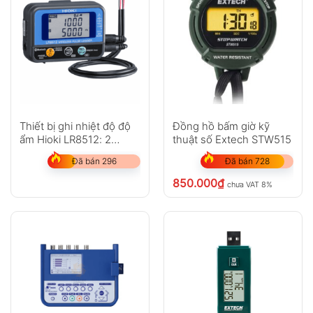
Thiết bị ghi nhiệt độ độ
Đồng hồ bấm giờ kỹ
ẩm Hioki LR8512: 2
thuật số Extech STW515
kênh, Bluetooth
Đã bán 296
Đã bán 728
850.000
₫
chưa VAT 8%