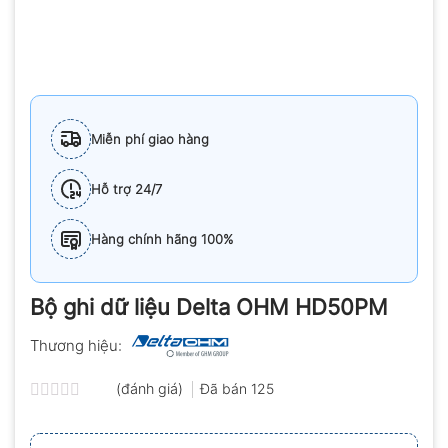
Miễn phí giao hàng
Hỗ trợ 24/7
Hàng chính hãng 100%
Bộ ghi dữ liệu Delta OHM HD50PM
Thương hiệu:
(đánh giá)
Đã bán
125
Được
xếp
hạng