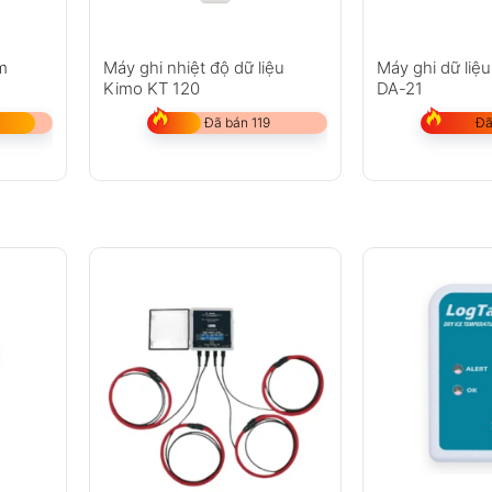
m
Máy ghi nhiệt độ dữ liệu
Máy ghi dữ liệ
Kimo KT 120
DA-21
Đã bán 119
Đã
%