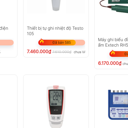
điện
Thiết bị tự ghi nhiệt độ Testo
105
Máy ghi biểu đ
Đã bán 585
ẩm Extech RH
7.460.000
₫
7.610.000
₫
%
chưa VAT 8%
Đ
6.170.000
₫
ch