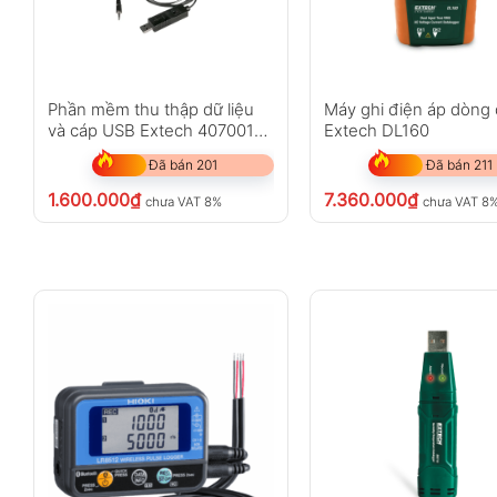
Phần mềm thu thập dữ liệu
Máy ghi điện áp dòng 
và cáp USB Extech 407001-
Extech DL160
PRO
Đã bán 201
Đã bán 211
1.600.000
₫
7.360.000
₫
chưa VAT 8%
chưa VAT 8