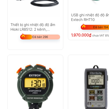
USB ghi nhiệt độ độ ẩ
Extech RHT10
Thiết bị ghi nhiệt độ độ ẩm
Đã bán 194
Hioki LR8512: 2 kênh,
Bluetooth
1.970.000
₫
chưa VAT 8
Đã bán 296