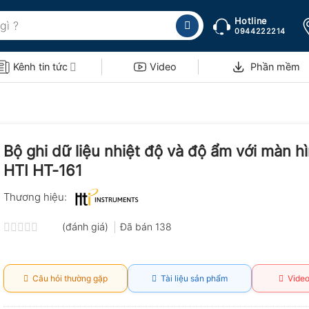
Hotline
0944222214
Kênh tin tức
Video
Phần mềm
Bộ ghi dữ liệu nhiệt độ và độ ẩm với màn h
HTI HT-161
Thương hiệu:
(đánh giá)
Đã bán
138
Được
xếp
hạng
0.0
Câu hỏi thường gặp
Tài liệu sản phẩm
Video
5
sao