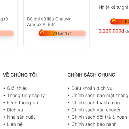
Nhiệt kế tự ghi
ng rò
Bộ ghi dữ liệu Chauvin
Đã
Arnoux AL834
2.220.000
₫
ch
Đã bán 324
%
VỀ CHÚNG TÔI
CHÍNH SÁCH CHUNG
•
Giới thiệu
•
Điều khoản dịch vụ
•
Thông tin pháp lý
•
Chính sách bảo mật thông 
•
Kênh thông tin
•
Chính sách thanh toán
•
Dịch vụ
•
Chính sách vận chuyển
•
Nhà sản xuất
•
Chính sách đổi trả & hoàn 
•
Liên hệ
•
Chính sách bảo hành