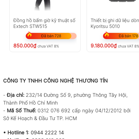
Đồng hồ bấm giờ kỹ thuật số
Thiết bị ghi dữ liệu dò
Extech STW515
Kyoritsu 5010
Đã bán 728
Đã bán 178
850.000
₫
9.180.000
₫
chưa VAT 8%
chưa VAT 8
CÔNG TY TNHH CÔNG NGHỆ THƯƠNG TÍN
-
Địa chỉ:
232/14 Đường Số 9, phường Thông Tây Hội,
Thành Phố Hồ Chí Minh
-
Mã Số Thuế:
0312 076 692 cấp ngày 04/12/2012 bởi
Sở Kế Hoạch & Đầu Tư TP. HCM
•
Hotline 1
:
0944 2222 14