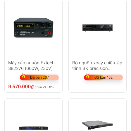
Máy cấp nguồn Extech
Bộ nguồn xoay chiều lập
382276 (600W, 230V)
trình BK precision
PVS60085MR
Đã bán 267
Đã bán 162
9.570.000
₫
chưa VAT 8%