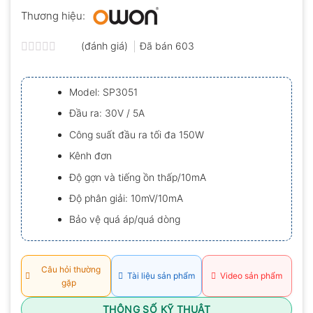
Thương hiệu:
(đánh giá)
Đã bán
603
Được
xếp
hạng
Model: SP3051
0.0
5
Đầu ra: 30V / 5A
sao
Công suất đầu ra tối đa 150W
Kênh đơn
Độ gợn và tiếng ồn thấp/10mA
Độ phân giải: 10mV/10mA
Bảo vệ quá áp/quá dòng
Câu hỏi thường
Tài liệu sản phẩm
Video sản phẩm
gặp
THÔNG SỐ KỸ THUẬT