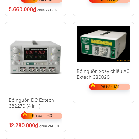
5.660.000
₫
chưa VAT 8%
Bộ nguồn xoay chiều AC
Extech 380820
Đã bán 131
Bộ nguồn DC Extech
382270 (4 in 1)
Đã bán 260
12.280.000
₫
chưa VAT 8%