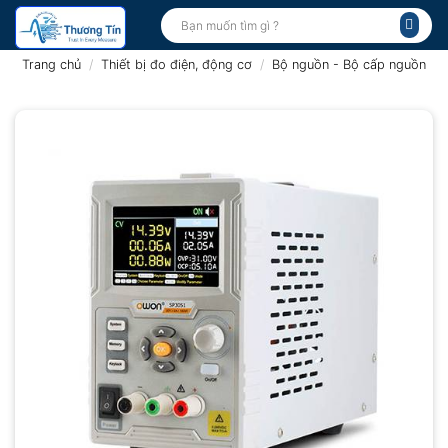
Bỏ
Tìm
kiếm:
qua
nội
Trang chủ
/
Thiết bị đo điện, động cơ
/
Bộ nguồn - Bộ cấp nguồn
dung