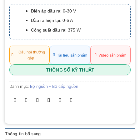
xếp
hạng
Điện áp đầu ra: 0-30 V
0.0
5
Đầu ra hiện tại: 0-6 A
sao
Công suất đầu ra: 375 W
Câu hỏi thường
Tài liệu sản phẩm
Video sản phẩm
gặp
THÔNG SỐ KỸ THUẬT
Danh mục:
Bộ nguồn - Bộ cấp nguồn
Thông tin bổ sung