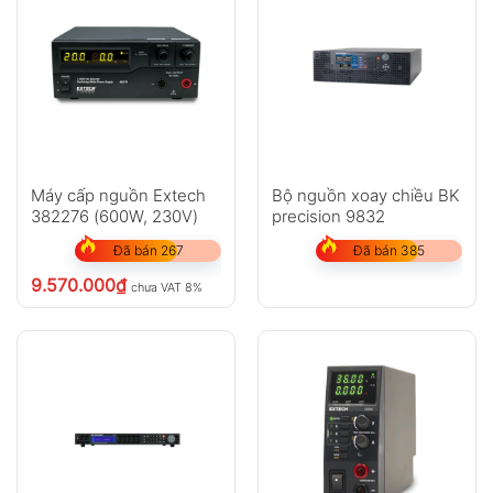
Máy cấp nguồn Extech
Bộ nguồn xoay chiều BK
382276 (600W, 230V)
precision 9832
Đã bán 267
Đã bán 385
9.570.000
₫
chưa VAT 8%