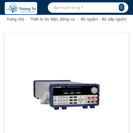
Bỏ
Tìm
kiếm:
qua
nội
Trang chủ
/
Thiết bị đo điện, động cơ
/
Bộ nguồn - Bộ cấp nguồn
dung