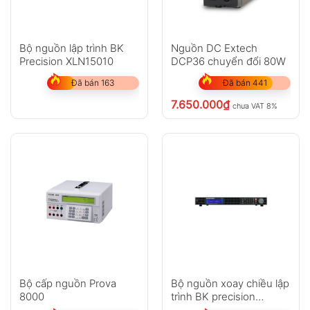
Bộ nguồn lập trình BK
Nguồn DC Extech
Precision XLN15010
DCP36 chuyển đổi 80W
Đã bán 163
Đã bán 441
7.650.000
₫
chưa VAT 8%
Bộ cấp nguồn Prova
Bộ nguồn xoay chiều lập
8000
trình BK precision
XLN60026-GL