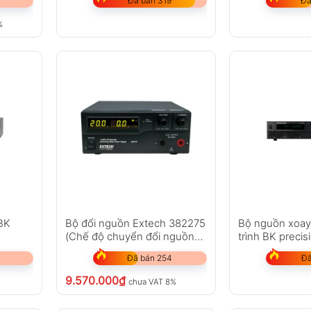
Đã bán 319
Đã
%
BK
Bộ đổi nguồn Extech 382275
Bộ nguồn xoay 
(Chế độ chuyển đổi nguồn
trình BK preci
DC 120V, 600W)
Đã bán 254
Đã
9.570.000
₫
chưa VAT 8%