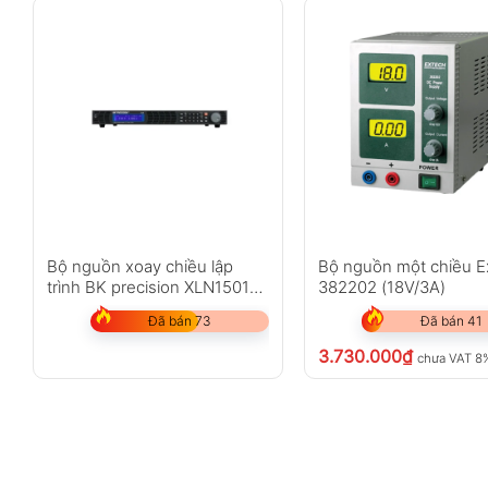
Bộ nguồn xoay chiều lập
Bộ nguồn một chiều E
trình BK precision XLN15010-
382202 (18V/3A)
GL
Đã bán 73
Đã bán 41
3.730.000
₫
chưa VAT 8