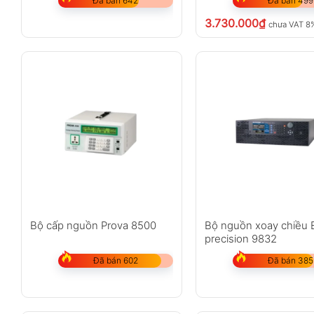
Đã bán 642
Đã bán 499
3.730.000
₫
chưa VAT 8
Bộ cấp nguồn Prova 8500
Bộ nguồn xoay chiều 
precision 9832
Đã bán 602
Đã bán 385