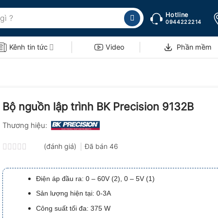
Hotline
0944222214
Kênh tin tức
Video
Phần mềm
Bộ nguồn lập trình BK Precision 9132B
Thương hiệu:
(đánh giá)
Đã bán
46
Được
xếp
hạng
Điện áp đầu ra: 0 – 60V (2), 0 – 5V (1)
0.0
5
Sản lượng hiện tại: 0-3A
sao
Công suất tối đa: 375 W