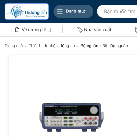
Bỏ
Tìm
qua
Danh mục
kiếm:
nội
dung
Về chúng tôi
Nhà sản xuất
Trang chủ
/
Thiết bị đo điện, động cơ
/
Bộ nguồn - Bộ cấp nguồn