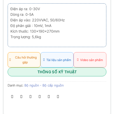
xếp
hạng
Điện áp ra: 0-30V
0.0
Dòng ra: 0-5A
5
sao
Điện áp vào: 220VVAC, 50/60Hz
Độ phân giải : 10mV, 1mA
Kích thước: 130x190x270mm
Trọng lượng: 5,6kg
Câu hỏi thường
Tài liệu sản phẩm
Video sản phẩm
gặp
THÔNG SỐ KỸ THUẬT
Danh mục:
Bộ nguồn - Bộ cấp nguồn