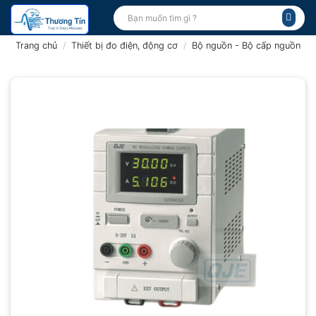
Bỏ
Tìm
kiếm:
qua
nội
Trang chủ
/
Thiết bị đo điện, động cơ
/
Bộ nguồn - Bộ cấp nguồn
dung