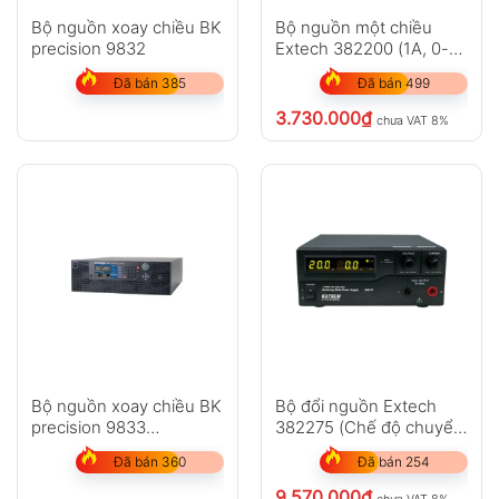
Bộ nguồn xoay chiều BK
Bộ nguồn một chiều
precision 9832
Extech 382200 (1A, 0-
30V)
Đã bán 385
Đã bán 499
3.730.000
₫
chưa VAT 8%
Bộ nguồn xoay chiều BK
Bộ đổi nguồn Extech
precision 9833
382275 (Chế độ chuyển
(3000VA,300V,30A )
đổi nguồn DC 120V,
Đã bán 360
Đã bán 254
600W)
9.570.000
₫
chưa VAT 8%