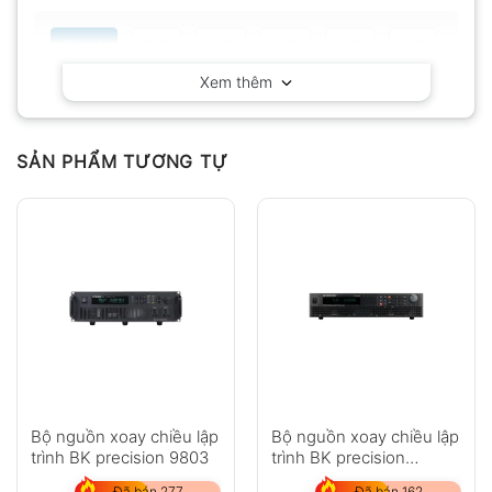
Tất cả
5
4
3
2
1
Xem thêm
Có video
Có ảnh
Chưa có đánh giá nào.
SẢN PHẨM TƯƠNG TỰ
Hỏi đáp
Anh
Chị
Bộ nguồn xoay chiều lập
Bộ nguồn xoay chiều lập
trình BK precision 9803
trình BK precision
PVS60085MR
Đã bán 277
Đã bán 162