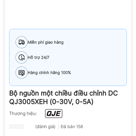
Miễn phí giao hàng
Hỗ trợ 24/7
Hàng chính hãng 100%
Bộ nguồn một chiều điều chỉnh DC
QJ3005XEH (0-30V, 0-5A)
Thương hiệu:
(đánh giá)
Đã bán
158
Được