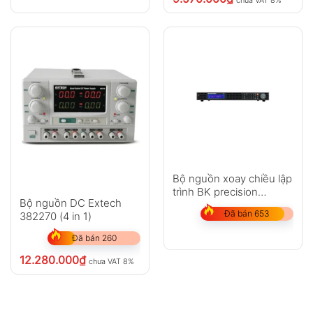
Bộ nguồn xoay chiều lập
trình BK precision
Bộ nguồn DC Extech
XLN30052-GL
Đã bán 653
382270 (4 in 1)
Đã bán 260
12.280.000
₫
chưa VAT 8%