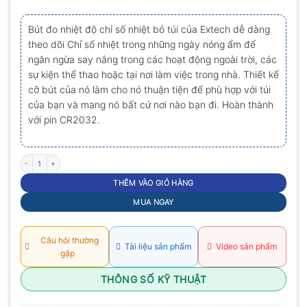
0.0
5
Bút đo nhiệt độ chỉ số nhiệt bỏ túi của Extech dễ dàng
sao
theo dõi Chỉ số nhiệt trong những ngày nóng ẩm để
ngăn ngừa say nắng trong các hoạt động ngoài trời, các
sự kiện thể thao hoặc tại nơi làm việc trong nhà. Thiết kế
cỡ bút của nó làm cho nó thuận tiện để phù hợp với túi
của bạn và mang nó bất cứ nơi nào bạn đi. Hoàn thành
với pin CR2032.
Bút đo nhiệt độ độ ẩm Extech RH25 số lượng
THÊM VÀO GIỎ HÀNG
MUA NGAY
Câu hỏi thường
Tài liệu sản phẩm
Video sản phẩm
gặp
THÔNG SỐ KỸ THUẬT