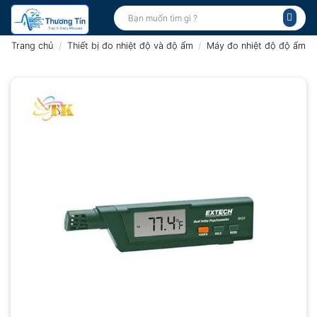
Bỏ
Tìm
kiếm:
qua
nội
Trang chủ
/
Thiết bị đo nhiệt độ và độ ẩm
/
Máy đo nhiệt độ độ ẩm
dung