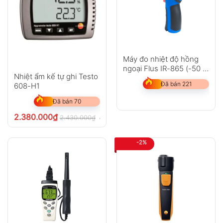
Máy đo nhiệt độ hồng
ngoại Flus IR-865 (-50 ~
Nhiệt ẩm kế tự ghi Testo
1850?C)
Đã bán 221
608-H1
Đã bán 70
2.380.000
₫
2.430.000
₫
chưa VAT 8%
-2%