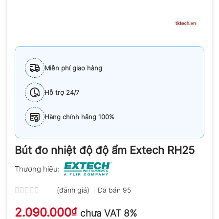
Miễn phí giao hàng
Hỗ trợ 24/7
Hàng chính hãng 100%
Bút đo nhiệt độ độ ẩm Extech RH25
Thương hiệu:
(đánh giá)
Đã bán
95
Được
2.090.000
xếp
₫
chưa VAT 8%
hạng