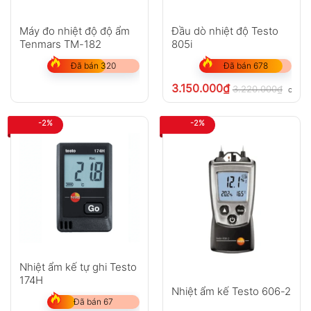
Máy đo nhiệt độ độ ẩm
Đầu dò nhiệt độ Testo
Tenmars TM-182
805i
Đã bán 320
Đã bán 678
3.150.000
₫
3.220.000
₫
chưa 
-2%
-2%
Nhiệt ẩm kế tự ghi Testo
174H
Nhiệt ẩm kế Testo 606-2
Đã bán 67