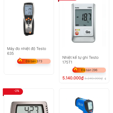
Máy đo nhiệt độ Testo
635
Nhiệt kế tự ghi Testo
Đã bán 373
175T1
Đã bán 296
5.140.000
₫
5.240.000
₫
chưa 
-2%