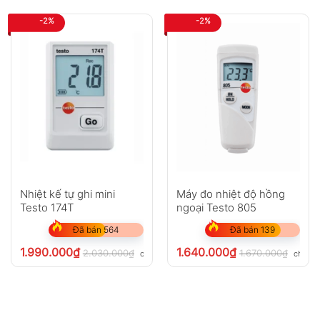
-2%
-2%
Nhiệt kế tự ghi mini
Máy đo nhiệt độ hồng
Testo 174T
ngoại Testo 805
Đã bán 564
Đã bán 139
1.990.000
₫
1.640.000
₫
2.030.000
₫
1.670.000
₫
chưa VAT 8%
chưa V