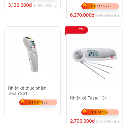
3.130.000
₫
3.190.000
₫
chưa VAT 8%
Đã bán 327
6.270.000
₫
6.400.000
₫
chưa 
-2%
Nhiệt kế thực phẩm
Testo 831
Nhiệt kế Testo 104
Đã bán 362
Đã bán 99
2.700.000
₫
2.750.000
₫
chưa 