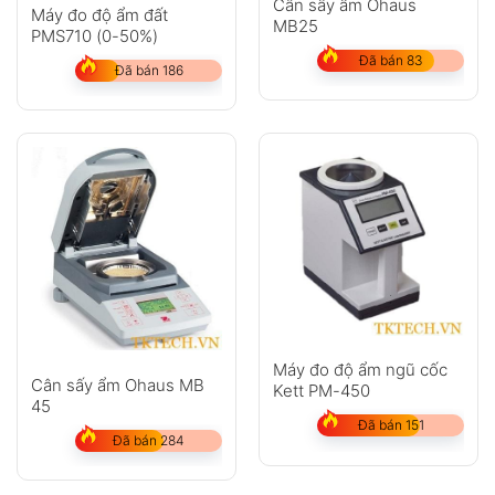
Cân sấy ẩm Ohaus
Máy đo độ ẩm đất
MB25
PMS710 (0-50%)
Đã bán 83
Đã bán 186
Máy đo độ ẩm ngũ cốc
Cân sấy ẩm Ohaus MB
Kett PM-450
45
Đã bán 151
Đã bán 284