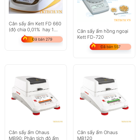
Cân sấy ẩm Kett FD 660
(độ chia 0,01% hay 1
Cân sấy ẩm hồng ngoại
mg)
Kett FD-720
Đã bán 279
Đã bán 557
Cân sấy ẩm Ohaus
Cân sấy ẩm Ohaus
MB90: Phân tích độ ẩm
MB120