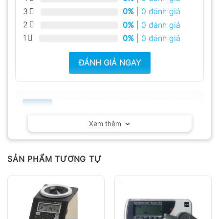
3
0%
| 0 đánh giá
2
0%
| 0 đánh giá
1
0%
| 0 đánh giá
ĐÁNH GIÁ NGAY
Tất cả
5
4
3
2
1
Xem thêm
Có video
Có ảnh
Chưa có đánh giá nào.
SẢN PHẨM TƯƠNG TỰ
Hỏi đáp