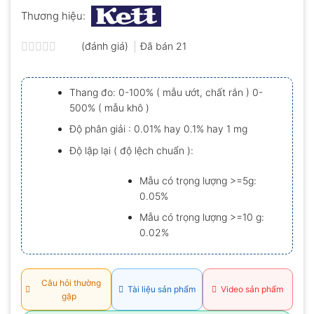
Thương hiệu:
(đánh giá)
Đã bán
21
Được
xếp
hạng
Thang đo: 0-100% ( mẫu ướt, chất rắn ) 0-
0.0
500% ( mẫu khô )
5
sao
Độ phân giải : 0.01% hay 0.1% hay 1 mg
Độ lập lại ( độ lệch chuẩn ):
Mẫu có trọng lượng >=5g:
0.05%
Mẫu có trọng lượng >=10 g:
0.02%
Câu hỏi thường
Tài liệu sản phẩm
Video sản phẩm
gặp