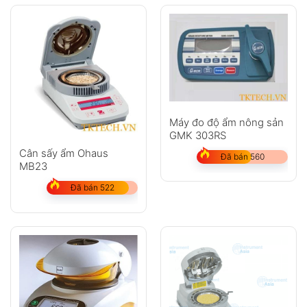
Máy đo độ ẩm nông sản
GMK 303RS
Cân sấy ẩm Ohaus
Đã bán 560
MB23
Đã bán 522