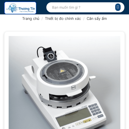
Bỏ
Tìm
kiếm:
qua
nội
Trang chủ
/
Thiết bị đo chính xác
/
Cân sấy ẩm
dung