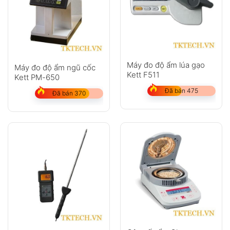
Anh
Chị
Máy đo độ ẩm lúa gạo
Máy đo độ ẩm ngũ cốc
Kett F511
Kett PM-650
Đã bán 475
Đã bán 370
GỬI
Không có bình luận nào