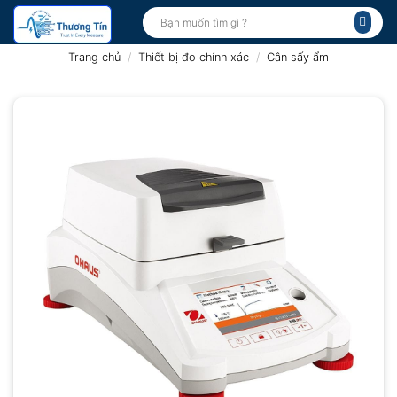
Bỏ
Tìm
kiếm:
qua
nội
Trang chủ
/
Thiết bị đo chính xác
/
Cân sấy ẩm
dung