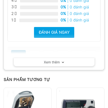
4
0%
| 0 đánh giá
3
0%
| 0 đánh giá
2
0%
| 0 đánh giá
1
0%
| 0 đánh giá
ĐÁNH GIÁ NGAY
Tất cả
5
4
3
2
1
Xem thêm
Có video
Có ảnh
Chưa có đánh giá nào.
SẢN PHẨM TƯƠNG TỰ
Hỏi đáp