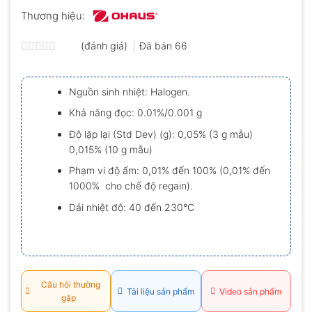
Thương hiệu:
(đánh giá)
Đã bán
66
Được
xếp
hạng
Nguồn sinh nhiệt: Halogen.
0.0
5
Khả năng đọc: 0.01%/0.001 g
sao
Độ lặp lại (Std Dev) (g): 0,05% (3 g mẫu)
0,015% (10 g mẫu)
Phạm vi độ ẩm: 0,01% đến 100% (0,01% đến
1000% cho chế độ regain).
Dải nhiệt độ: 40 đến 230°C
Câu hỏi thường
Tài liệu sản phẩm
Video sản phẩm
gặp