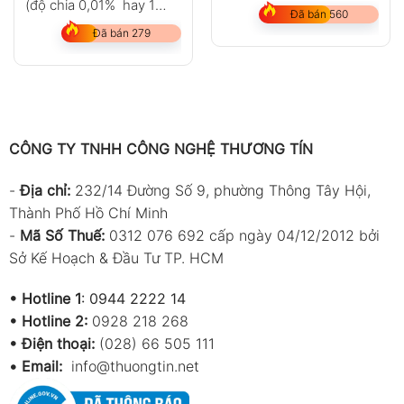
(độ chia 0,01% hay 1
Đã bán 560
mg)
Đã bán 279
CÔNG TY TNHH CÔNG NGHỆ THƯƠNG TÍN
-
Địa chỉ:
232/14 Đường Số 9, phường Thông Tây Hội,
Thành Phố Hồ Chí Minh
-
Mã Số Thuế:
0312 076 692 cấp ngày 04/12/2012 bởi
Sở Kế Hoạch & Đầu Tư TP. HCM
•
Hotline 1
:
0944 2222 14
•
Hotline 2:
0928 218 268
• Điện thoại:
(028) 66 505 111
•
Email:
info@thuongtin.net