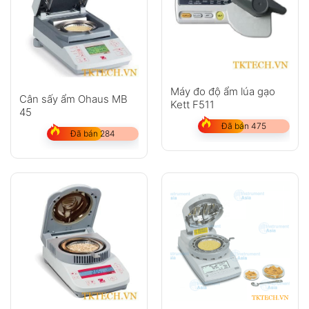
Anh
Chị
Máy đo độ ẩm lúa gạo
Cân sấy ẩm Ohaus MB
Kett F511
45
Đã bán 475
Đã bán 284
GỬI
Không có bình luận nào