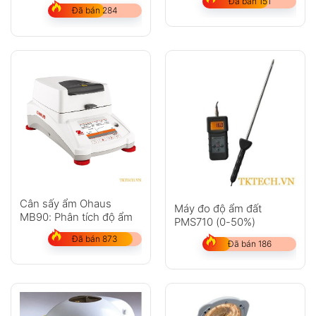
Đã bán 151
Đã bán 284
Không có bình luận nào
Cân sấy ẩm Ohaus
Máy đo độ ẩm đất
MB90: Phân tích độ ẩm
PMS710 (0-50%)
Đã bán 873
Đã bán 186