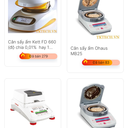
Cân sấy ẩm Kett FD 660
(độ chia 0,01% hay 1
Cân sấy ẩm Ohaus
mg)
MB25
Đã bán 279
Đã bán 83