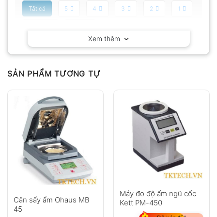
Tất cả
5
4
3
2
1
Có video
Có ảnh
Xem thêm
Chưa có đánh giá nào.
SẢN PHẨM TƯƠNG TỰ
Hỏi đáp
Anh
Chị
Máy đo độ ẩm ngũ cốc
Cân sấy ẩm Ohaus MB
Kett PM-450
45
GỬI