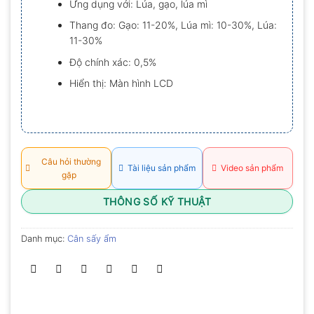
Ứng dụng với: Lúa, gạo, lúa mì
0.0
5
Thang đo: Gạo: 11-20%, Lúa mì: 10-30%, Lúa:
sao
11-30%
Độ chính xác: 0,5%
Hiển thị: Màn hình LCD
Câu hỏi thường
Tài liệu sản phẩm
Video sản phẩm
gặp
THÔNG SỐ KỸ THUẬT
Danh mục:
Cân sấy ẩm