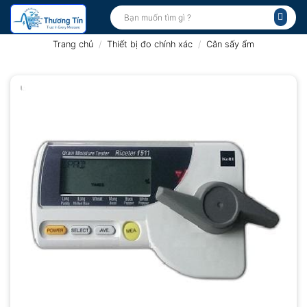
Bỏ
Tìm
kiếm:
qua
nội
Trang chủ
/
Thiết bị đo chính xác
/
Cân sấy ẩm
dung