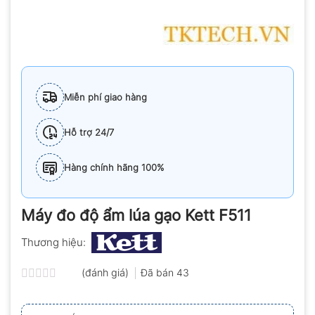
Miễn phí giao hàng
Hỗ trợ 24/7
Hàng chính hãng 100%
Máy đo độ ẩm lúa gạo Kett F511
Thương hiệu:
(đánh giá)
Đã bán
43
Được
xếp
hạng