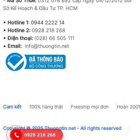
-
Mã Số Thuế:
0312 076 692 cấp ngày 04/12/2012 bởi
Sở Kế Hoạch & Đầu Tư TP. HCM
•
Hotline 1
:
0944 2222 14
•
Hotline 2:
0928 218 268
• Điện thoại:
(028) 66 505 111
•
Email:
info@thuongtin.net
Cam kết
100% hàng thật
Freeship mọi đơn
Hoàn 200%
Copyright © 2025 Thuongtin.net - All rights reserved
0928 218 268