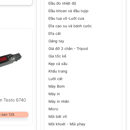
Đầu đo nhiệt độ
Đầu khoan và đầu tuýp
Đầu tua vít-Lưỡi cưa
GỬI
Đĩa cao su và bánh cước
Đĩa cắt
Găng tay
Giá đỡ 3 chân - Tripod
Gia tốc kế
Kẹp cá sấu
Khẩu trang
Lưỡi cắt
Máy Bơm
Máy in
m Testo 6740
Máy in nhãn
Micro
 bán 138
Mũi bắt vít
Mũi khoét - Mũi phay