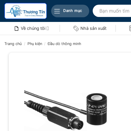
Bỏ
Tìm
qua
Danh mục
kiếm:
nội
dung
Về chúng tôi
Nhà sản xuất
Trang chủ
/
Phụ kiện
/
Đầu dò thông minh