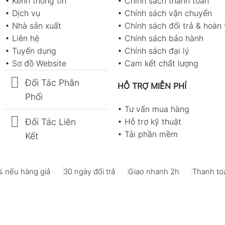
•
Kênh thông tin
•
Chính sách thanh toán
•
Dịch vụ
•
Chính sách vận chuyển
•
Nhà sản xuất
•
Chính sách đổi trả & hoàn 
•
Liên hệ
•
Chính sách bảo hành
•
Tuyển dụng
•
Chính sách đại lý
•
Sơ đồ Website
•
Cam kết chất lượng
Đối Tác Phân
HỖ TRỢ MIỄN PHÍ
Phối
•
Tư vấn mua hàng
Đối Tác Liên
•
Hỗ trợ kỹ thuật
•
Tải phần mềm
Kết
 nếu hàng giả
30 ngày đổi trả
Giao nhanh 2h
Thanh toá