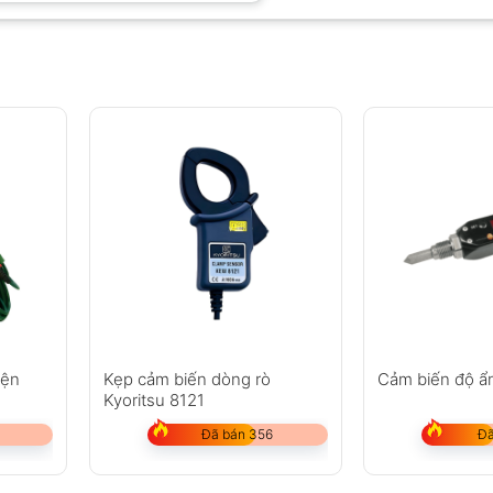
iện
Kẹp cảm biến dòng rò
Cảm biến độ ẩ
Kyoritsu 8121
Đã bán 356
Đã