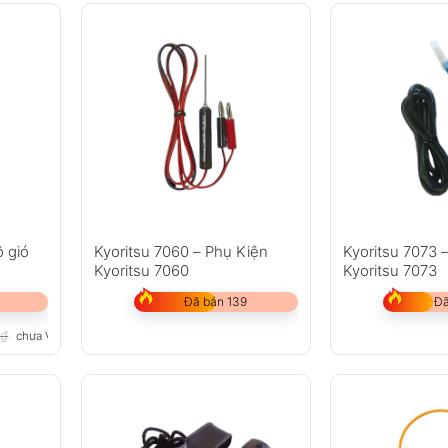
ộ gió
Kyoritsu 7060 – Phụ Kiện
Kyoritsu 7073 
Kyoritsu 7060
Kyoritsu 7073
Đã bán 139
Đã
0
₫
chưa VAT 8%