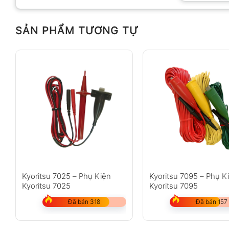
SẢN PHẨM TƯƠNG TỰ
Anh
Chị
Không có bình luận nào
Kyoritsu 7025 – Phụ Kiện
Kyoritsu 7095 – Phụ K
Kyoritsu 7025
Kyoritsu 7095
Đã bán 318
Đã bán 157