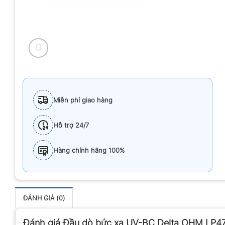
Miễn phí giao hàng
Hỗ trợ 24/7
Hàng chính hãng 100%
ĐÁNH GIÁ (0)
Đánh giá Đầu dò bức xạ UV-BC Delta OHM LP