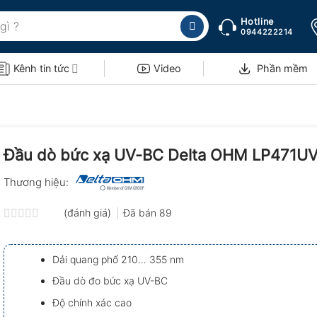
Hotline
0944222214
Kênh tin tức
Video
Phần mềm
Đầu dò bức xạ UV-BC Delta OHM LP471U
Thương hiệu:
(đánh giá)
Đã bán
89
Được
xếp
hạng
Dải quang phổ 210… 355 nm
0.0
5
Đầu dò đo bức xạ UV-BC
sao
Độ chính xác cao