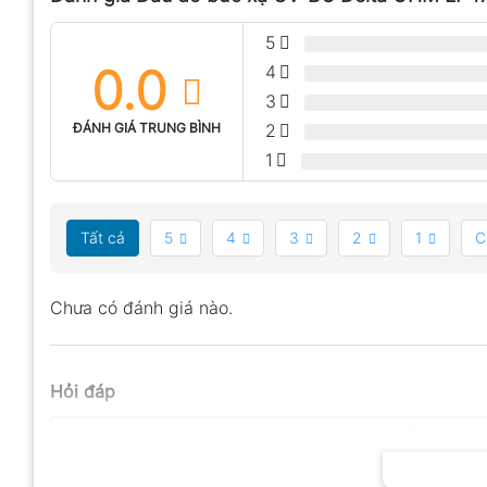
5
0.0
4
3
ĐÁNH GIÁ TRUNG BÌNH
2
1
Tất cả
5
4
3
2
1
C
Chưa có đánh giá nào.
Hỏi đáp