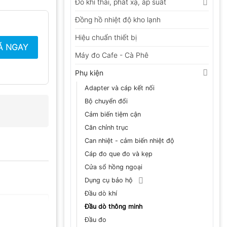
Đo khí thải, phát xạ, áp suất
Đồng hồ nhiệt độ kho lạnh
Hiệu chuẩn thiết bị
Á NGAY
Máy đo Cafe - Cà Phê
Phụ kiện
Adapter và cáp kết nối
Bộ chuyển đổi
Cảm biến tiệm cận
Căn chỉnh trục
Can nhiệt - cảm biến nhiệt độ
Cáp đo que đo và kẹp
Cửa sổ hồng ngoại
Dụng cụ bảo hộ
Đầu dò khí
Đầu dò thông minh
Đầu đo