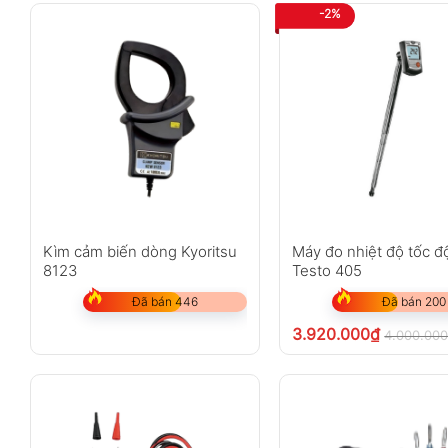
-2%
Kìm cảm biến dòng Kyoritsu
Máy đo nhiệt độ tốc đ
8123
Testo 405
Đã bán 446
Đã bán 200
3.920.000
₫
4.000.00