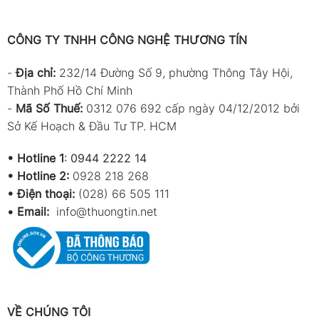
Khối lượng
200 g
CÔNG TY TNHH CÔNG NGHỆ THƯƠNG TÍN
Chiều dài
1,4 m
cáp
-
Địa chỉ:
232/14 Đường Số 9, phường Thông Tây Hội,
Chiều dài
130 mm
Thành Phố Hồ Chí Minh
thân đầu
-
Mã Số Thuế:
0312 076 692 cấp ngày 04/12/2012 bởi
dò
Sở Kế Hoạch & Đầu Tư TP. HCM
Đường kính
30 mm
đầu dò
•
Hotline 1
:
0944 2222 14
•
Hotline 2:
0928 218 268
Màu sắc
Đen / Cam
• Điện thoại:
(028) 66 505 111
•
Email:
info@thuongtin.net
Ứng dụng sản phẩm
Đánh giá chất lượng không khí trong nhà
(IAQ) tại văn phòng, tòa nhà
Kiểm tra nồng độ CO₂ trong khu vực làm
việc, phòng họp, phòng kín
VỀ CHÚNG TÔI