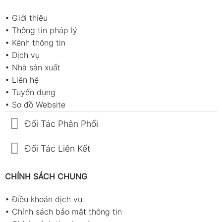
Giám sát môi trường không khí trong nhà
máy, khu vực sản xuất
•
Giới thiệu
•
Thông tin pháp lý
Ứng dụng trong kho lưu trữ, kho lạnh cần
•
Kênh thông tin
kiểm soát nhiệt độ và độ ẩm
•
Dịch vụ
Theo dõi điều kiện môi trường trong phòng
•
Nhà sản xuất
sạch, phòng thí nghiệm
•
Liên hệ
•
Tuyển dụng
Đánh giá hiệu quả hệ thống thông gió và
•
Sơ đồ Website
điều hòa không khí (HVAC)
Phân tích xu hướng thay đổi chất lượng
Đối Tác Phân Phối
không khí theo thời gian
Đối Tác Liên Kết
Hỗ trợ cải thiện môi trường làm việc, nâng
cao sức khỏe và hiệu suất
CHÍNH SÁCH CHUNG
Phụ kiện sản phẩm
•
Điều khoản dịch vụ
Đầu dò CO₂ kèm cảm biến nhiệt độ và độ
•
Chính sách bảo mật thông tin
ẩm