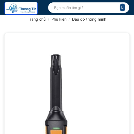
Bỏ
Tìm
kiếm:
qua
nội
Trang chủ
/
Phụ kiện
/
Đầu dò thông minh
dung