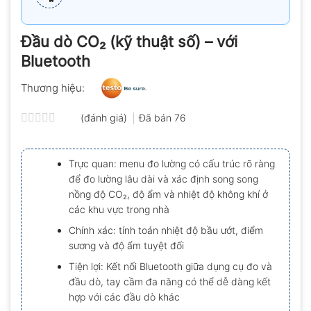
Đầu dò CO₂ (kỹ thuật số) – với
Bluetooth
Thương hiệu:
(đánh giá)
Đã bán
76
Được
xếp
hạng
Trực quan: menu đo lường có cấu trúc rõ ràng
0.0
để đo lường lâu dài và xác định song song
5
sao
nồng độ CO₂, độ ẩm và nhiệt độ không khí ở
các khu vực trong nhà
Chính xác: tính toán nhiệt độ bầu ướt, điểm
sương và độ ẩm tuyệt đối
Tiện lợi: Kết nối Bluetooth giữa dụng cụ đo và
đầu dò, tay cầm đa năng có thể dễ dàng kết
hợp với các đầu dò khác