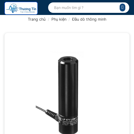
Bỏ
Tìm
kiếm:
qua
nội
Trang chủ
/
Phụ kiện
/
Đầu dò thông minh
dung