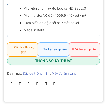
xếp
hạng
Phụ kiện cho máy đo bức xạ HD 2302.0
0.0
5
Phạm vi đo: 1,0 đến 1999,9 · 10³ cd / m²
sao
Cảm biến đo độ chói như mắt người
Made in Italia
Câu hỏi thường
Tài liệu sản phẩm
Video sản phẩm
gặp
THÔNG SỐ KỸ THUẬT
Danh mục:
Đầu dò thông minh
,
Máy đo ánh sáng