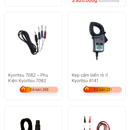
3.920.000
₫
4.000.000
₫
chưa
Kyoritsu 7082 – Phụ
Kẹp cảm biến rò rỉ
Kiện Kyoritsu 7082
Kyoritsu 8141
Đã bán 268
Đã bán 221