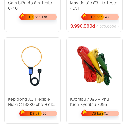
Cảm biến độ ẩm Testo
Máy đo tốc độ gió Testo
6740
405i
Đã bán 138
Đã bán 247
3.990.000
₫
4.070.000
₫
chưa 
Kẹp dòng AC Flexible
Kyoritsu 7095 – Phụ
Hioki CT6280 cho Hioki
Kiện Kyoritsu 7095
3280-10F
Đã bán 86
Đã bán 157