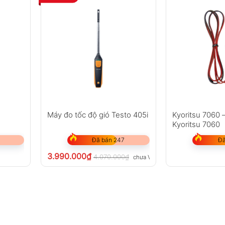
Máy đo tốc độ gió Testo 405i
Kyoritsu 7060 
Kyoritsu 7060
Đã bán 247
Đã
3.990.000
₫
4.070.000
₫
chưa VAT 8%