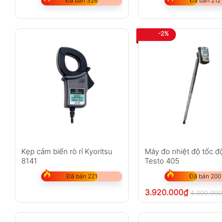
Đã bán 326
Đã bán 212
-2%
Kẹp cảm biến rò rỉ Kyoritsu
Máy đo nhiệt độ tốc đ
8141
Testo 405
Đã bán 221
Đã bán 200
3.920.000
₫
4.000.00