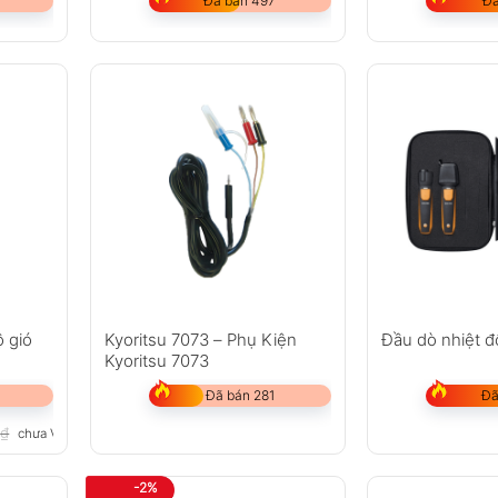
Đã bán 497
Đã
ộ gió
Kyoritsu 7073 – Phụ Kiện
Đầu dò nhiệt 
Kyoritsu 7073
Đã bán 281
Đã
0
₫
chưa VAT 8%
-2%