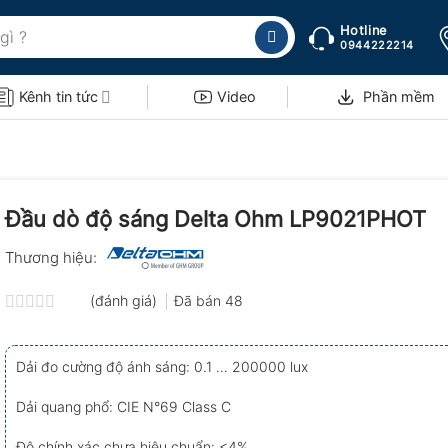
Hotline
0944222214
Kênh tin tức
Video
Phần mềm
Đầu dò độ sáng Delta Ohm LP9021PHOT
Thương hiệu:
(đánh giá)
Đã bán
48
Được
xếp
hạng
Dải đo cường độ ánh sáng: 0.1 … 200000 lux
0.0
5
sao
Dải quang phổ: CIE N°69 Class C
Độ chính xác chưa hiệu chuẩn: <4%