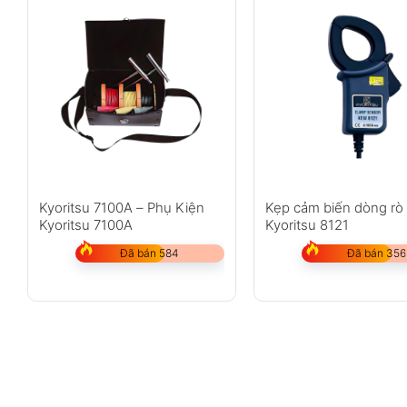
Kyoritsu 7100A – Phụ Kiện
Kẹp cảm biến dòng rò
Kyoritsu 7100A
Kyoritsu 8121
Đã bán 584
Đã bán 356