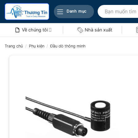
Bỏ
Tìm
qua
Danh mục
kiếm:
nội
dung
Về chúng tôi
Nhà sản xuất
Trang chủ
/
Phụ kiện
/
Đầu dò thông minh