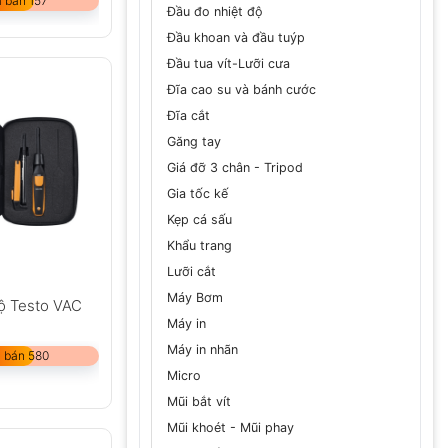
 bán 157
Đầu đo nhiệt độ
Đầu khoan và đầu tuýp
Đầu tua vít-Lưỡi cưa
Đĩa cao su và bánh cước
Đĩa cắt
Găng tay
Giá đỡ 3 chân - Tripod
Gia tốc kế
Kẹp cá sấu
Khẩu trang
Lưỡi cắt
Máy Bơm
độ Testo VAC
Máy in
Máy in nhãn
 bán 580
Micro
Mũi bắt vít
Mũi khoét - Mũi phay