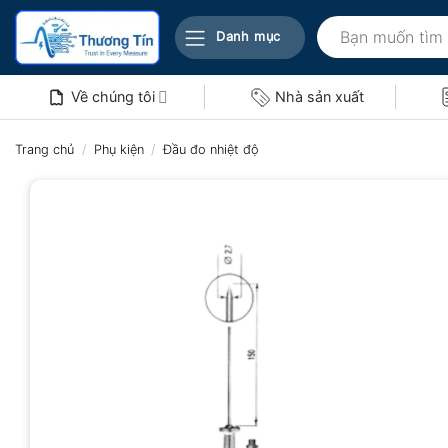
Bỏ
Tìm
qua
Danh mục
kiếm:
nội
dung
Về chúng tôi
Nhà sản xuất
Trang chủ
/
Phụ kiện
/
Đầu đo nhiệt độ