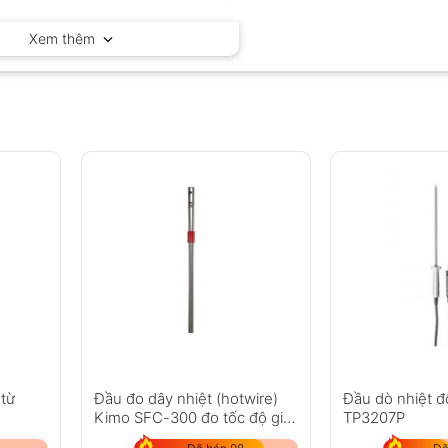
Delta OHM – Ý
Xem thêm
 từ
Đầu đo dây nhiệt (hotwire)
Đầu dò nhiệt 
Kimo SFC-300 đo tốc độ gió,
TP3207P
nhiệt độ