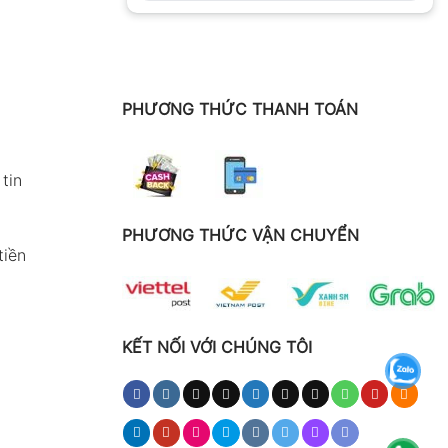
PHƯƠNG THỨC THANH TOÁN
tin
PHƯƠNG THỨC VẬN CHUYỂN
tiền
KẾT NỐI VỚI CHÚNG TÔI