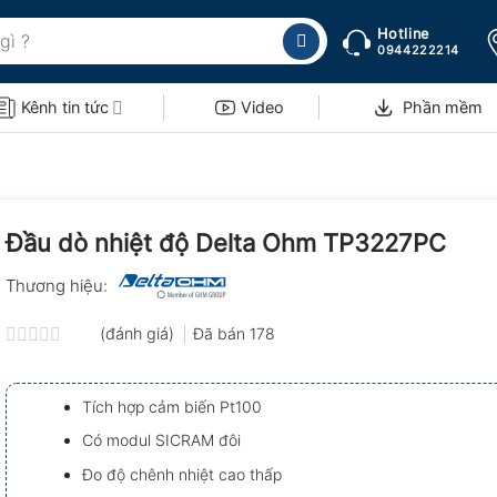
Hotline
0944222214
Kênh tin tức
Video
Phần mềm
Đầu dò nhiệt độ Delta Ohm TP3227PC
Thương hiệu:
(đánh giá)
Đã bán
178
Được
xếp
hạng
Tích hợp cảm biến Pt100
0.0
5
Có modul SICRAM đôi
sao
Đo độ chênh nhiệt cao thấp