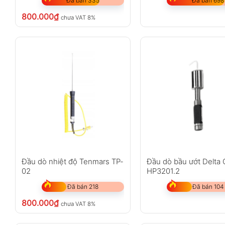
Đã bán 335
Đã bán 698
800.000
₫
chưa VAT 8%
Đầu dò nhiệt độ Tenmars TP-
Đầu dò bầu ướt Delta
02
HP3201.2
Đã bán 218
Đã bán 104
800.000
₫
chưa VAT 8%