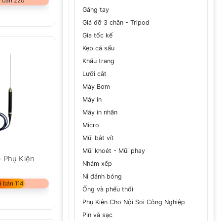
 bán 220
Găng tay
Giá đỡ 3 chân - Tripod
Gia tốc kế
Kẹp cá sấu
Khẩu trang
Lưỡi cắt
Máy Bơm
Máy in
Máy in nhãn
Micro
Mũi bắt vít
Mũi khoét - Mũi phay
– Phụ Kiện
Nhám xếp
Nỉ đánh bóng
 bán 114
Ống và phểu thổi
Phụ Kiện Cho Nội Soi Công Nghiệp
Pin và sạc