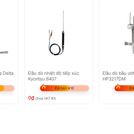
ạ Delta
Đầu dò nhiệt độ tiếp xúc
Đầu dò bầu ướ
Kyoritsu 8407
HP3217DM
Đã bán 416
Đã
0
₫
chưa VAT 8%