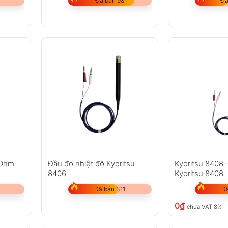
Đã bán 98
Đã
 Ohm
Đầu đo nhiệt độ Kyoritsu
Kyoritsu 8408 
8406
Kyoritsu 8408
Đã bán 311
Đã
0
₫
chưa VAT 8%