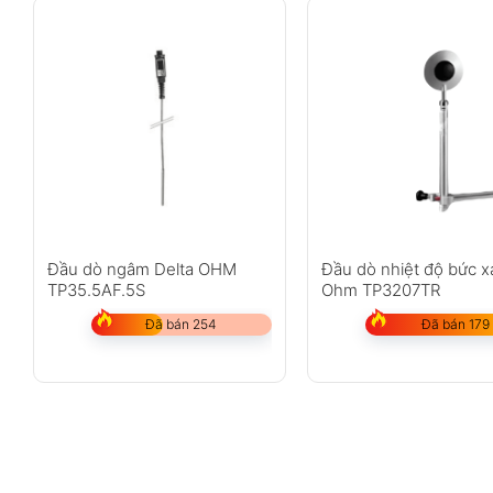
Đầu dò ngâm Delta OHM
Đầu dò nhiệt độ bức x
TP35.5AF.5S
Ohm TP3207TR
Đã bán 254
Đã bán 179