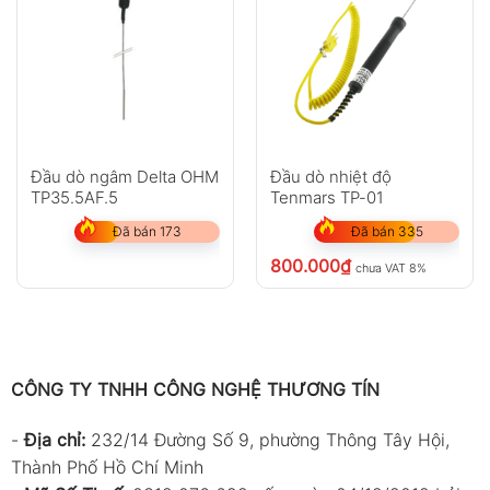
Đầu dò ngâm Delta OHM
Đầu dò nhiệt độ
TP35.5AF.5
Tenmars TP-01
Đã bán 173
Đã bán 335
800.000
₫
chưa VAT 8%
CÔNG TY TNHH CÔNG NGHỆ THƯƠNG TÍN
-
Địa chỉ:
232/14 Đường Số 9, phường Thông Tây Hội,
Thành Phố Hồ Chí Minh