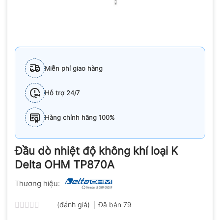
Miễn phí giao hàng
Hỗ trợ 24/7
Hàng chính hãng 100%
Đầu dò nhiệt độ không khí loại K
Delta OHM TP870A
Thương hiệu:
(đánh giá)
Đã bán
79
Được