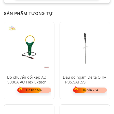
SẢN PHẨM TƯƠNG TỰ
Bộ chuyển đổi kẹp AC
Đầu dò ngâm Delta OHM
3000A AC Flex Extech
TP35.5AF.5S
CA3010
Đã bán 587
Đã bán 254