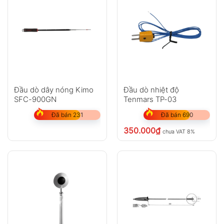
Đầu dò dây nóng Kimo
Đầu dò nhiệt độ
SFC-900GN
Tenmars TP-03
Đã bán 231
Đã bán 690
350.000
₫
chưa VAT 8%