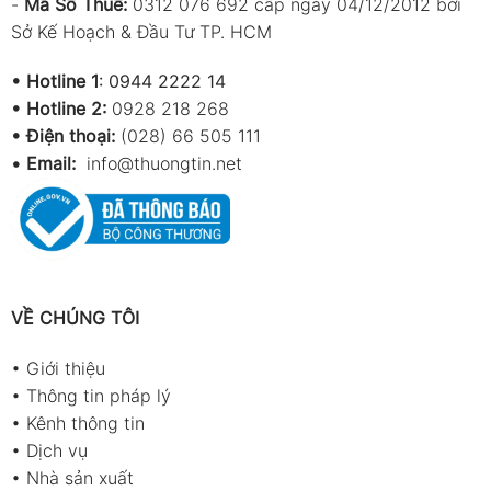
-
Mã Số Thuế:
0312 076 692 cấp ngày 04/12/2012 bởi
Sở Kế Hoạch & Đầu Tư TP. HCM
•
Hotline 1
:
0944 2222 14
•
Hotline 2:
0928 218 268
• Điện thoại:
(028) 66 505 111
•
Email:
info@thuongtin.net
VỀ CHÚNG TÔI
•
Giới thiệu
•
Thông tin pháp lý
•
Kênh thông tin
•
Dịch vụ
•
Nhà sản xuất