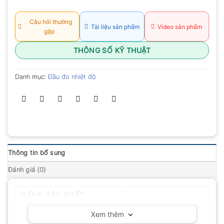
xếp
hạng
0.0
Câu hỏi thường
Tài liệu sản phẩm
Video sản phẩm
5
gặp
sao
THÔNG SỐ KỸ THUẬT
Danh mục:
Đầu đo nhiệt độ
Thông tin bổ sung
Đánh giá (0)
HÃNG SẢN XUẤT
Delta OHM – Ý
Xem thêm