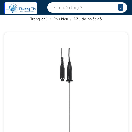
Bỏ
Tìm
kiếm:
qua
nội
Trang chủ
/
Phụ kiện
/
Đầu đo nhiệt độ
dung