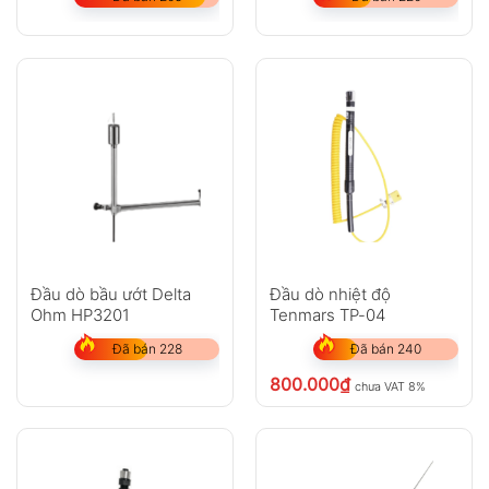
Đầu dò bầu ướt Delta
Đầu dò nhiệt độ
Ohm HP3201
Tenmars TP-04
Đã bán 228
Đã bán 240
800.000
₫
chưa VAT 8%