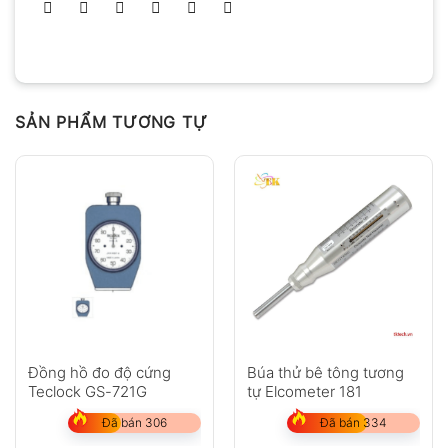
SẢN PHẨM TƯƠNG TỰ
Đồng hồ đo độ cứng
Búa thử bê tông tương
Teclock GS-721G
tự Elcometer 181
Đã bán 306
Đã bán 334