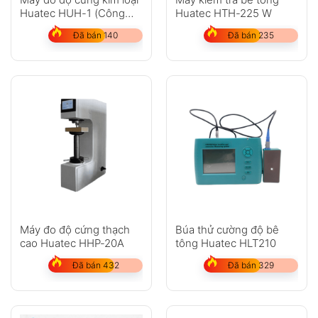
Huatec HUH-1 (Công
Huatec HTH-225 W
nghệ siêu âm Đức)
Đã bán 140
Đã bán 235
Máy đo độ cứng thạch
Búa thử cường độ bê
cao Huatec HHP-20A
tông Huatec HLT210
Đã bán 432
Đã bán 329