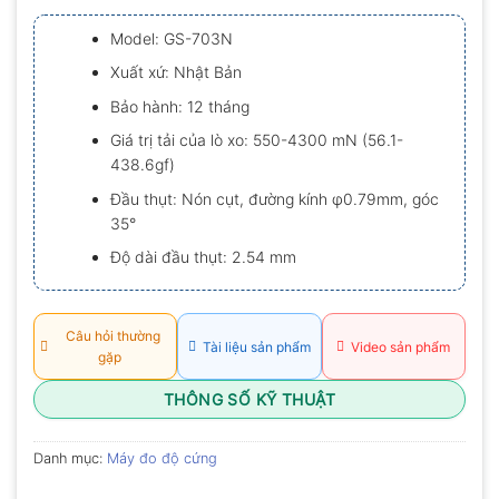
xếp
hạng
Model: GS-703N
0.0
5
Xuất xứ: Nhật Bản
sao
Bảo hành: 12 tháng
Giá trị tải của lò xo: 550-4300 mN (56.1-
438.6gf)
Đầu thụt: Nón cụt, đường kính φ0.79mm, góc
35°
Độ dài đầu thụt: 2.54 mm
Câu hỏi thường
Tài liệu sản phẩm
Video sản phẩm
gặp
THÔNG SỐ KỸ THUẬT
Danh mục:
Máy đo độ cứng