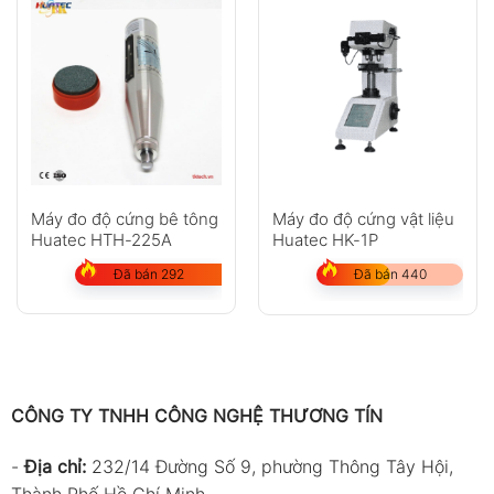
Máy đo độ cứng bê tông
Máy đo độ cứng vật liệu
Huatec HTH-225A
Huatec HK-1P
Đã bán 292
Đã bán 440
CÔNG TY TNHH CÔNG NGHỆ THƯƠNG TÍN
-
Địa chỉ:
232/14 Đường Số 9, phường Thông Tây Hội,
Thành Phố Hồ Chí Minh