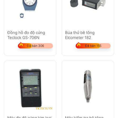
Đồng hồ đo độ cứng
Búa thử bê tông
Teclock GS-706N
Elcometer 182
Đã bán 306
Đã bán 155
Máy đo độ cứng kim loại
Máy kiểm tra bê tông