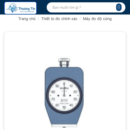
Bỏ
Tìm
kiếm:
qua
nội
Trang chủ
/
Thiết bị đo chính xác
/
Máy đo độ cứng
dung