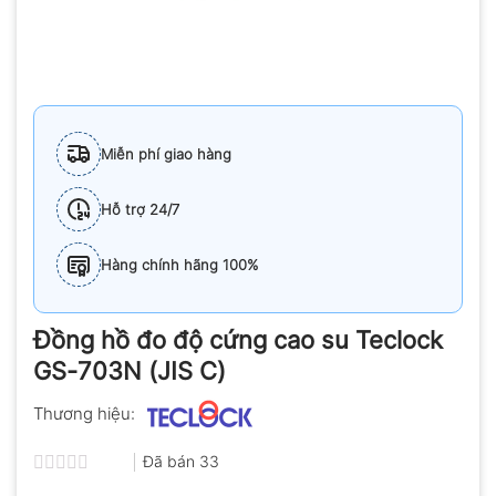
Miễn phí giao hàng
Hỗ trợ 24/7
Hàng chính hãng 100%
Đồng hồ đo độ cứng cao su Teclock
GS-703N (JIS C)
Thương hiệu:
Đã bán
33
Được