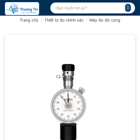
Bỏ
Tìm
kiếm:
qua
nội
Trang chủ
/
Thiết bị đo chính xác
/
Máy đo độ cứng
dung