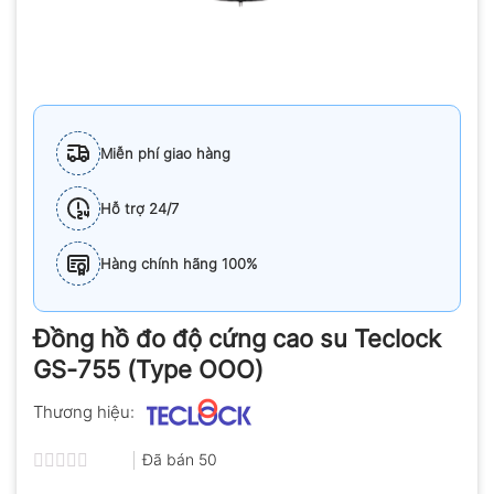
Miễn phí giao hàng
Hỗ trợ 24/7
Hàng chính hãng 100%
Đồng hồ đo độ cứng cao su Teclock
GS-755 (Type OOO)
Thương hiệu:
Đã bán
50
Được