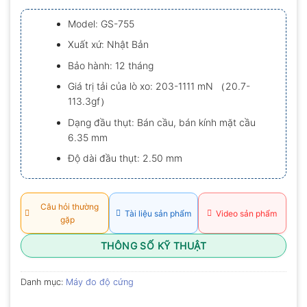
xếp
hạng
Model: GS-755
0.0
5
Xuất xứ: Nhật Bản
sao
Bảo hành: 12 tháng
Giá trị tải của lò xo: 203-1111 mN （20.7-
113.3gf）
Dạng đầu thụt: Bán cầu, bán kính mặt cầu
6.35 mm
Độ dài đầu thụt: 2.50 mm
Câu hỏi thường
Tài liệu sản phẩm
Video sản phẩm
gặp
THÔNG SỐ KỸ THUẬT
Danh mục:
Máy đo độ cứng