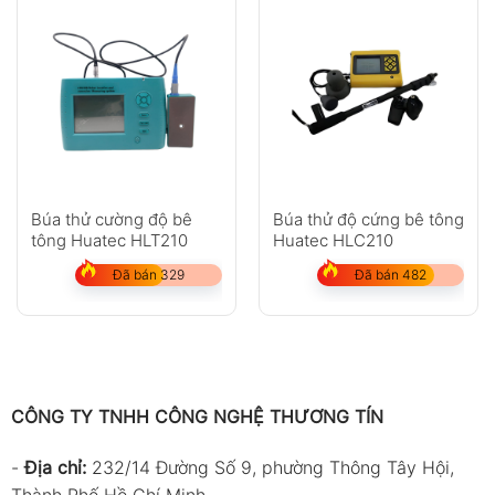
Búa thử cường độ bê
Búa thử độ cứng bê tông
tông Huatec HLT210
Huatec HLC210
Đã bán 329
Đã bán 482
CÔNG TY TNHH CÔNG NGHỆ THƯƠNG TÍN
-
Địa chỉ:
232/14 Đường Số 9, phường Thông Tây Hội,
Thành Phố Hồ Chí Minh