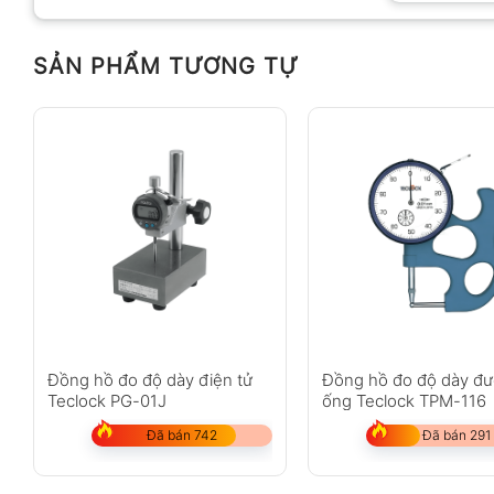
SẢN PHẨM TƯƠNG TỰ
Anh
Chị
Không có bình luận nào
Đồng hồ đo độ dày điện tử
Đồng hồ đo độ dày đ
Teclock PG-01J
ống Teclock TPM-116
Đã bán 742
Đã bán 291