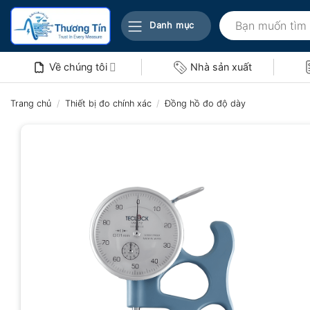
Bỏ
Tìm
qua
Danh mục
kiếm:
nội
dung
Về chúng tôi
Nhà sản xuất
Trang chủ
/
Thiết bị đo chính xác
/
Đồng hồ đo độ dày