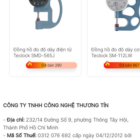
Đồng hồ đo độ dày điện tử
Đồng hồ đo độ dày cơ
Teclock SMD-565J
Teclock SM-112LW
Đã bán 290
Đã bán 867
CÔNG TY TNHH CÔNG NGHỆ THƯƠNG TÍN
-
Địa chỉ:
232/14 Đường Số 9, phường Thông Tây Hội,
Thành Phố Hồ Chí Minh
-
Mã Số Thuế:
0312 076 692 cấp ngày 04/12/2012 bởi