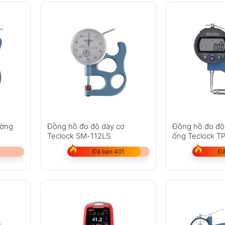
ường
Đồng hồ đo độ dày cơ
Đồng hồ đo độ
Teclock SM-112LS
ống Teclock T
Đã bán 401
Đã