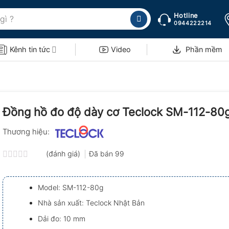
Hotline
0944222214
Kênh tin tức
Video
Phần mềm
Đồng hồ đo độ dày cơ Teclock SM-112-80
Thương hiệu:
(đánh giá)
Đã bán
99
Được
xếp
hạng
Model: SM-112-80g
0.0
5
Nhà sản xuất: Teclock Nhật Bản
sao
Dải đo: 10 mm