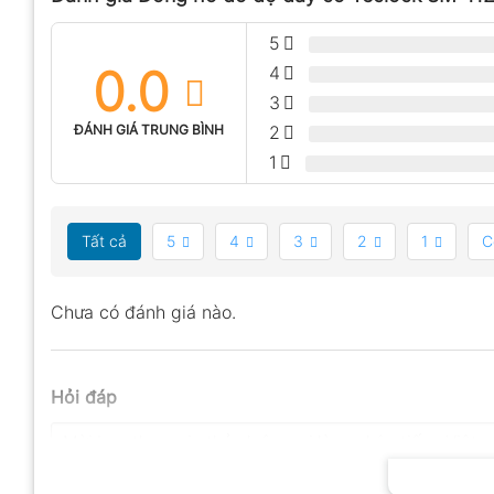
5
0.0
4
3
ĐÁNH GIÁ TRUNG BÌNH
2
1
Tất cả
5
4
3
2
1
C
Chưa có đánh giá nào.
Hỏi đáp