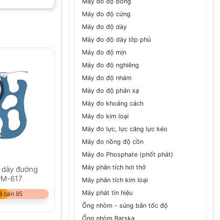
Máy đo độ bóng
Máy đo độ cứng
Máy đo độ dày
Máy đo độ dày lớp phủ
GỬI
Máy đo độ mịn
Máy đo độ nghiêng
Máy đo độ nhám
Máy đo độ phản xạ
Máy đo khoảng cách
Máy đo kim loại
Máy đo lực, lực căng lực kéo
Máy đo nồng độ cồn
Máy đo Phosphate (phốt phát)
Máy phân tích hơi thở
 dày đường
PM-617
Máy phân tích kim loại
Máy phát tín hiệu
ã bán 85
Ống nhòm - súng bắn tốc độ
Ống nhòm Barska