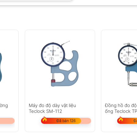
ường
Máy đo độ dày vật liệu
Đồng hồ đo độ
Teclock SM-112
ống Teclock T
Đã bán 126
Đ