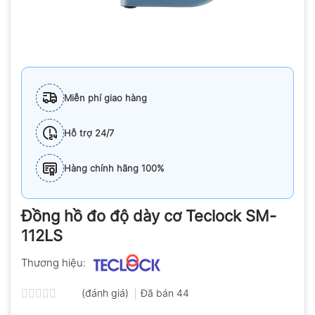
Miễn phí giao hàng
Hỗ trợ 24/7
Hàng chính hãng 100%
Đồng hồ đo độ dày cơ Teclock SM-
112LS
Thương hiệu:
(đánh giá)
Đã bán
44
Được