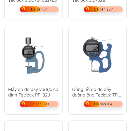
Teclock SMD-540S2-LS
Teclock SM-528
Đã bán 54
Đã bán 237
GỬI
Không có bình luận nào
Máy đo độ dày với lực cố
Đồng hồ đo độ dày
định Teclock PF-02J
đường ống Teclock TPD-
617J
Đã bán 300
Đã bán 184