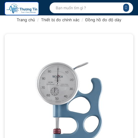
Bỏ
Tìm
kiếm:
qua
nội
Trang chủ
/
Thiết bị đo chính xác
/
Đồng hồ đo độ dày
dung