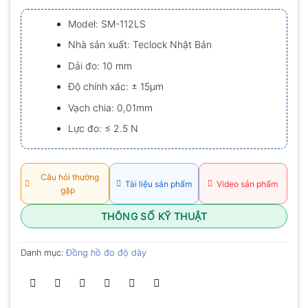
xếp
hạng
Model: SM-112LS
0.0
5
Nhà sản xuất: Teclock Nhật Bản
sao
Dải đo: 10 mm
Độ chính xác: ± 15µm
Vạch chia: 0,01mm
Lực đo: ≤ 2.5 N
Câu hỏi thường
Tài liệu sản phẩm
Video sản phẩm
gặp
THÔNG SỐ KỸ THUẬT
Danh mục:
Đồng hồ đo độ dày