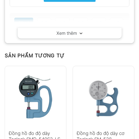
Tất cả
5
4
3
2
1
Xem thêm
Có video
Có ảnh
Chưa có đánh giá nào.
SẢN PHẨM TƯƠNG TỰ
Hỏi đáp
Anh
Chị
Đồng hồ đo độ dày
Đồng hồ đo độ dày cơ