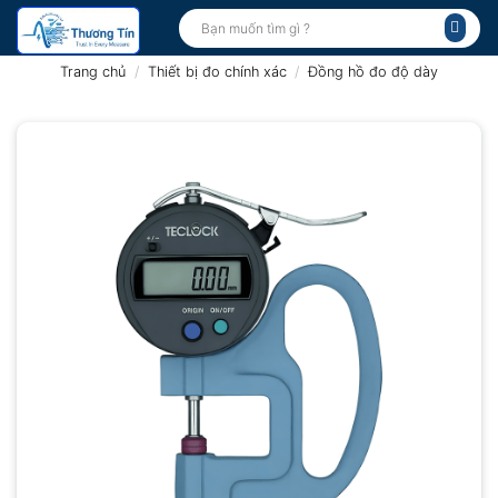
Bỏ
Tìm
kiếm:
qua
nội
Trang chủ
/
Thiết bị đo chính xác
/
Đồng hồ đo độ dày
dung