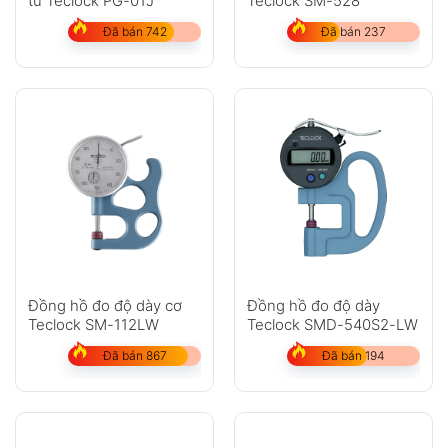
tử Teclock PG-01J
Teclock SM-528
Đã bán 742
Đã bán 237
GỬI
Không có bình luận nào
Đồng hồ đo độ dày cơ
Đồng hồ đo độ dày
Teclock SM-112LW
Teclock SMD-540S2-LW
Đã bán 867
Đã bán 194