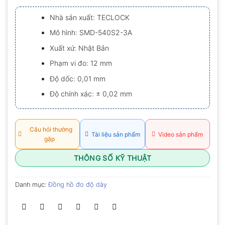
xếp
hạng
Nhà sản xuất: TECLOCK
0.0
5
Mô hình: SMD-540S2-3A
sao
Xuất xứ: Nhật Bản
Phạm vi đo: 12 mm
Độ dốc: 0,01 mm
Độ chính xác: ± 0,02 mm
Câu hỏi thường
Tài liệu sản phẩm
Video sản phẩm
gặp
THÔNG SỐ KỸ THUẬT
Danh mục:
Đồng hồ đo độ dày