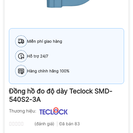
Miễn phí giao hàng
Hỗ trợ 24/7
Hàng chính hãng 100%
Đồng hồ đo độ dày Teclock SMD-
540S2-3A
Thương hiệu:
(đánh giá)
Đã bán
83
Được