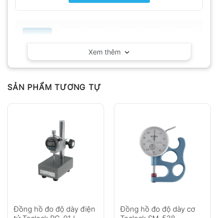
Tất cả
5
4
3
2
1
Xem thêm
Có video
Có ảnh
Chưa có đánh giá nào.
SẢN PHẨM TƯƠNG TỰ
Hỏi đáp
Anh
Chị
Đồng hồ đo độ dày điện
Đồng hồ đo độ dày cơ