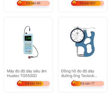
TPM-617
Đã bán 85
Đã bán 807
Máy đo độ dày siêu âm
Đồng hồ đo độ dày
Huatec TG5500D
đường ống Teclock
TPM-618
Đã bán 594
Đã bán 77