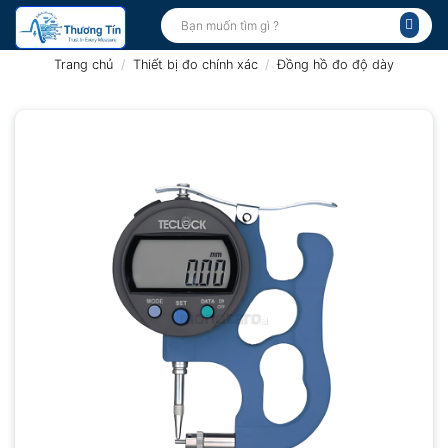
Bỏ
Tìm
kiếm:
qua
nội
Trang chủ
/
Thiết bị đo chính xác
/
Đồng hồ đo độ dày
dung