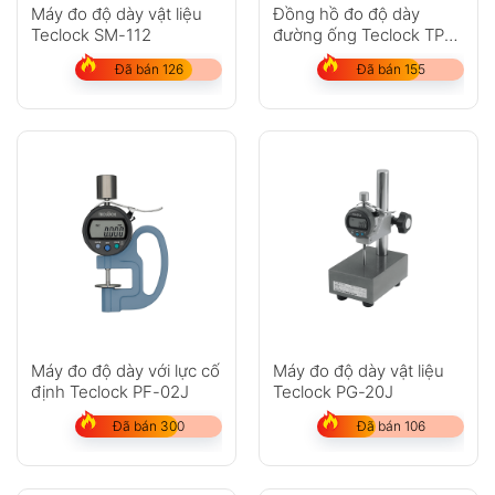
Anh
Chị
Máy đo độ dày vật liệu
Đồng hồ đo độ dày
Teclock SM-112
đường ống Teclock TPD-
618J
Đã bán 126
Đã bán 155
GỬI
Không có bình luận nào
Máy đo độ dày với lực cố
Máy đo độ dày vật liệu
định Teclock PF-02J
Teclock PG-20J
Đã bán 300
Đã bán 106