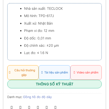
xếp
hạng
Nhà sản xuất: TECLOCK
0.0
5
Mô hình: TPD-617J
sao
Xuất xứ: Nhật Bản
Phạm vi đo: 12 mm
Độ dốc: 0,01 mm
Độ chính xác: ±20 µm
Lực đo: ≤ 1.6 N
Câu hỏi thường
Tài liệu sản phẩm
Video sản phẩm
gặp
THÔNG SỐ KỸ THUẬT
Danh mục:
Đồng hồ đo độ dày