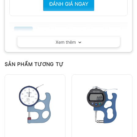
ĐÁNH GIÁ NGAY
Tất cả
5
4
3
2
1
Xem thêm
Có video
Có ảnh
Chưa có đánh giá nào.
SẢN PHẨM TƯƠNG TỰ
Hỏi đáp