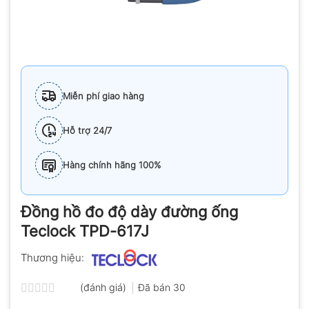
Miễn phí giao hàng
Hỗ trợ 24/7
Hàng chính hãng 100%
Đồng hồ đo độ dày đường ống
Teclock TPD-617J
Thương hiệu:
(đánh giá)
Đã bán
30
Được