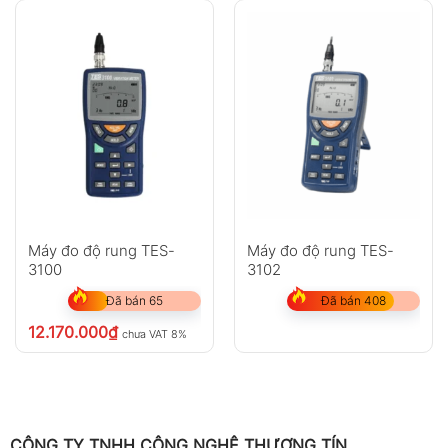
Máy đo độ rung TES-
Máy đo độ rung TES-
3100
3102
Đã bán 65
Đã bán 408
12.170.000
₫
chưa VAT 8%
CÔNG TY TNHH CÔNG NGHỆ THƯƠNG TÍN