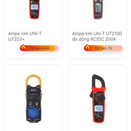
Ampe kìm UNI-T
Ampe kìm Uni-T UT210D
UT203+
đo dòng AC/DC 200A
Đã bán 448
Đã bán 70