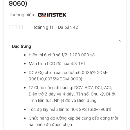
9060)
Thương hiệu:
(đánh giá)
Đã bán
42
Được
xếp
hạng
Đặc trưng
0.0
5
Hiển thị 6 chữ số 1/2: 1.200.000 số
sao
Màn hình LCD đồ họa 4.3 TFT
DCV Độ chính xác cơ bản:0,0035%(GDM-
9061)/0,0075%(GDM-9060)
12 Chức năng đo lường: DCV, ACV, DCI, ACI,
Điện trở 2 dây và 4 dây, Tần số, Chu kỳ, Đi-ốt,
Tính liên tục, Nhiệt độ và Điện dung
Tốc độ lấy mẫu lên tới 10k SPS (GDM-9061)
Chức năng đo lường kép để cung cấp đồng thời
hai phép đo được chọn