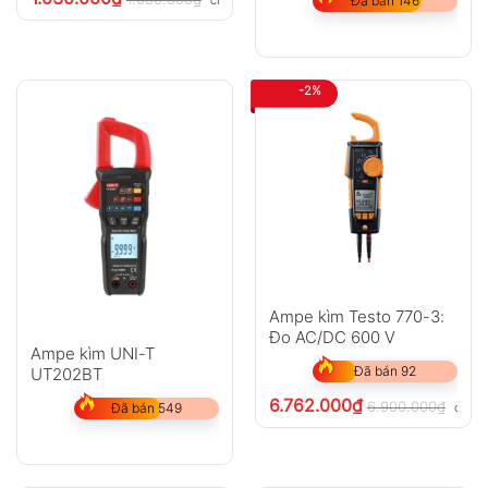
Đã bán 146
-2%
Ampe kìm Testo 770-3:
Đo AC/DC 600 V
Ampe kìm UNI-T
Đã bán 92
UT202BT
6.762.000
₫
6.900.000
₫
chưa 
Đã bán 549