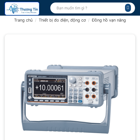
Bỏ
Tìm
kiếm:
qua
nội
Trang chủ
/
Thiết bị đo điện, động cơ
/
Đồng hồ vạn năng
dung