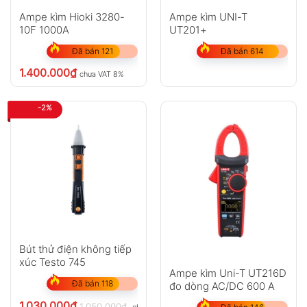
Ampe kìm Hioki 3280-
Ampe kìm UNI-T
10F 1000A
UT201+
Đã bán 121
Đã bán 614
1.400.000
₫
chưa VAT 8%
-2%
Bút thử điện không tiếp
xúc Testo 745
Ampe kìm Uni-T UT216D
Đã bán 118
đo dòng AC/DC 600 A
1.030.000
₫
1.050.000
₫
chưa VAT 8%