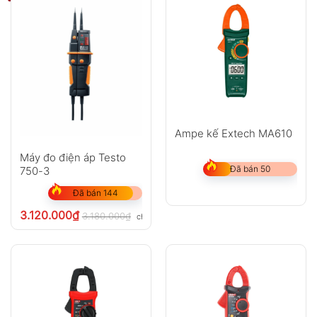
Ampe kế Extech MA610
Máy đo điện áp Testo
Đã bán 50
750-3
Đã bán 144
3.120.000
₫
3.180.000
₫
chưa VAT 8%