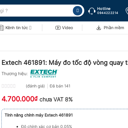
Hotline
0944222214
Kênh tin tức
Video
Phần mềm
Extech 461891: Máy đo tốc độ vòng quay t
Thương hiệu:
(đánh giá)
Đã bán
141
Được
4.700.000
xếp
₫
chưa VAT 8%
hạng
0.0
5
Tính năng chính máy Extech 461891
sao
Độ chính xác cơ bản 0,05%