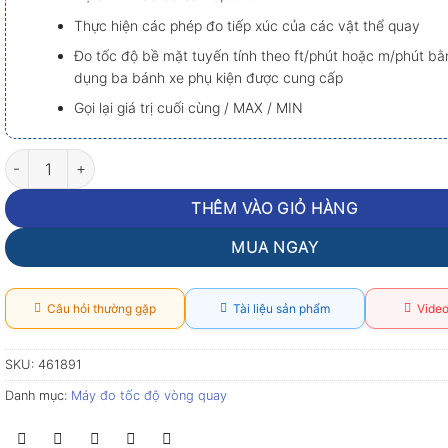
Thực hiện các phép đo tiếp xúc của các vật thể quay
Đo tốc độ bề mặt tuyến tính theo ft/phút hoặc m/phút bằ
dụng ba bánh xe phụ kiện được cung cấp
Gọi lại giá trị cuối cùng / MAX / MIN
Extech 461891: Máy đo tốc độ vòng quay tiếp xúc số lượng
THÊM VÀO GIỎ HÀNG
MUA NGAY
Câu hỏi thường gặp
Tài liệu sản phẩm
Video
SKU:
461891
Danh mục:
Máy đo tốc độ vòng quay