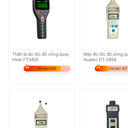
Đặc điểm nổi bật
Dải đo rộng đến
19.999 vòng/phút
Hỗ trợ đo tốc độ bề mặt tuyến tính
Hiển thị kết quả bằng ft/phút và m/phút
Độ phân giải cao đến
0,1 vòng/phút
Thiết bị đo tốc độ vòng quay
Máy đo tốc độ vòng q
Bộ nhớ lưu giá trị đo cuối cùng
Hioki FT3405
Huatec DT-2858
Tự động chọn thang đo thông minh
Đã bán 638
Đã bán 107
Đi kèm đầu đo hình nón và đầu phẳng
Có bánh xe đo tốc độ bề mặt dự phòng
Thiết kế cầm tay thuận tiện thao tác
Phù hợp cho bảo trì và kiểm tra cơ khí
Bao gồm hộp đựng và pin AA sử dụng ngay