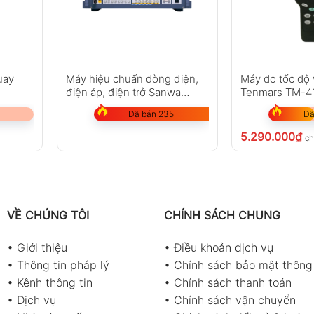
Giá trị
Extech 461891
uay
Máy hiệu chuẩn dòng điện,
Máy đo tốc độ
điện áp, điện trở Sanwa
Tenmars TM-4
0,5 đến 19.999 vòng/phút
STD5000M
Đã bán 235
Đã
0,1 vòng/phút (0,5 đến 999,9 vòng/phút)
5.290.000
₫
ch
1 vòng/phút
±(0,05%rdg +1d)
0,2 đến 6560 feet/phút
VỀ CHÚNG TÔI
CHÍNH SÁCH CHUNG
0,05 đến 1999,9 mét/phút
•
Giới thiệu
•
Điều khoản dịch vụ
1 giây > 6 vòng/phút
•
Thông tin pháp lý
•
Chính sách bảo mật thông 
•
Kênh thông tin
•
Chính sách thanh toán
LCD 5 chữ số
•
Dịch vụ
•
Chính sách vận chuyển