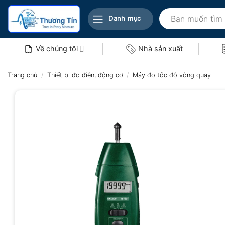
Bỏ
Tìm
qua
Danh mục
kiếm:
nội
dung
Về chúng tôi
Nhà sản xuất
Trang chủ
/
Thiết bị đo điện, động cơ
/
Máy đo tốc độ vòng quay