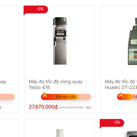
ưởng. Nhờ bộ phụ kiện đi kèm đa dạng như đầu hình nón v
-2%
 hơn bao giờ hết, góp phần nâng cao hiệu suất làm việc và
uay
Máy đo tốc độ vòng quay
Máy đo tốc độ
Testo 476
Huatec DT-22
Đã bán 495
Đã
27.670.000
₫
28.230.000
₫
%
chưa VAT 8%
-2%