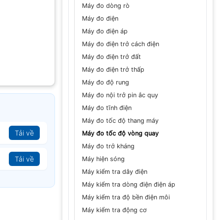
Máy đo dòng rò
Máy đo điện
Máy đo điện áp
Máy đo điện trở cách điện
Máy đo điện trở đất
Máy đo điện trở thấp
Máy đo độ rung
Máy đo nội trở pin ắc quy
Máy đo tĩnh điện
Máy đo tốc độ thang máy
Tải về
Máy đo tốc độ vòng quay
Máy đo trở kháng
uay tiếp xúc
Tải về
Máy hiện sóng
i khả năng đo
Máy kiểm tra dây điện
uyến tính một
Máy kiểm tra dòng điện điện áp
Máy kiểm tra độ bền điện môi
Máy kiểm tra động cơ
uan sát thông