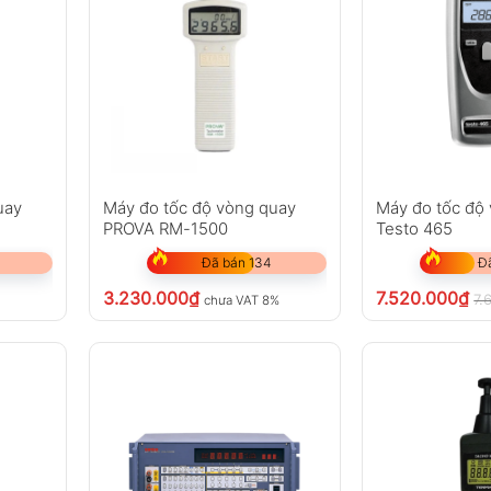
uay
Máy đo tốc độ vòng quay
Máy đo tốc độ
PROVA RM-1500
Testo 465
Đã bán 134
Đ
3.230.000
₫
7.520.000
₫
7.
chưa VAT 8%